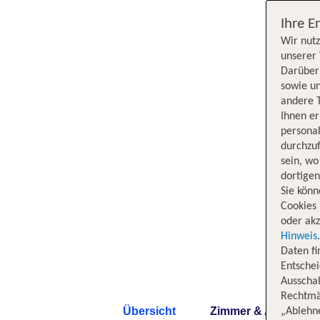
Ihre E
Wir nutz
unserer 
Darüber 
sowie un
andere 
Ihnen e
persona
durchzuf
sein, w
dortige
Sie könn
Cookies 
oder akz
Hinweis
Daten f
Entschei
Ausschal
Rechtmäß
Übersicht
Zimmer & Angebote
„Ablehn