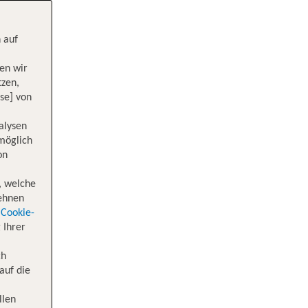
 auf
en wir
tzen,
se] von
alysen
 möglich
on
, welche
lehnen
Cookie-
 Ihrer
ch
auf die
llen