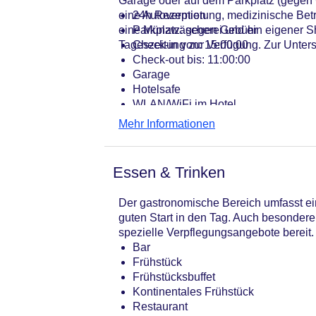
Garage oder auf dem Parkplatz (gegen 
eine Autovermietung, medizinische Betr
24h Rezeption
eine Münzwäscherei und ein eigener Shut
Parkplatz: gegen Gebühr
Tageszeitung zur Verfügung. Zur Unterst
Check-in von: 15:00:00
Check-out bis: 11:00:00
Garage
Hotelsafe
WLAN/WiFi im Hotel
Lift
Mehr Informationen
Anzahl der Aufzüge: 1
Haustiere
Zimmerservice
Essen & Trinken
Gesamtanzahl der Zimmer: 75
Pools:Sonnenschirme am Pool
Der gastronomische Bereich umfasst ein 
Zahlungsarten: American Express, E
guten Start in den Tag. Auch besondere 
Landeskategorie: 3 Sterne
spezielle Verpflegungsangebote bereit.
Bar
Frühstück
Frühstücksbuffet
Kontinentales Frühstück
Restaurant