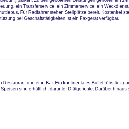
Gebühr) parken. Zu den gebotenen Leistungen gehören ein 24h-
euung, ein Transferservice, ein Zimmerservice, ein Weckdienst
tlebus. Für Radfahrer stehen Stellplätze bereit. Kostenfrei st
ützung bei Geschäftstätigkeiten ist ein Faxgerät verfügbar.
Restaurant und eine Bar. Ein kontinentales Buffetfrühstück gar
C Maestro, Mastercard, Visa
Speisen sind erhältlich, darunter Diätgerichte. Darüber hinaus 