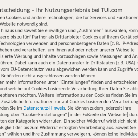
ntscheidung – Ihr Nutzungserlebnis bei TUI.com
en Cookies und andere Technologien, die für Services und Funktionen
Website notwendig sind.
hinaus und soweit Sie einwilligen und „Zustimmen“ auswählen, könn
sere bis zu fünf Partner als Drittanbieter Cookies auf Ihrem Gerät se
Technologien verwenden und personenbezogene Daten [z. B. IP-Adres
rheben und verarbeiten, um Ihnen auf oder neben unserer Webseite
lisierte Werbung und Inhalte vorzuschlagen sowie Messungen und An
ühren. Dabei kann auch ein Datentransfer in Drittstaaten [z.B. USA]
o vom EU-Datenschutzniveau abgewichen werden kann und Zugriffe v
n Behörden nicht ausgeschlossen werden können.
en mehr Informationen unter "Einstellungen" finden und entscheiden
und welche auf Cookies basierende Verarbeitung Ihrer Daten Sie ab
eptieren möchten. Weitere Information zu den Cookies finden Sie im
. Zusätzliche Informationen zur auf Cookies basierenden Verarbeitung
inden Sie im
Datenschutz-Hinweis
. Sie können zudem jederzeit Ihre
dung über "Cookie-Einstellungen" [in der Fußzeile der Webseite] dur
ten der Kategorien widerrufen. Ein solcher Widerruf wirkt sich nicht 
igkeit der bis zum Widerruf erfolgten Verarbeitung aus. Soweit Sie
Hotelinformationen
Lage
Bewertungen
en“ wählen und Ihre Zustimmung verweigern, können keine individue