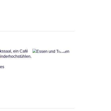
kssaal, ein Café
Kinderhochstühlen.
ges