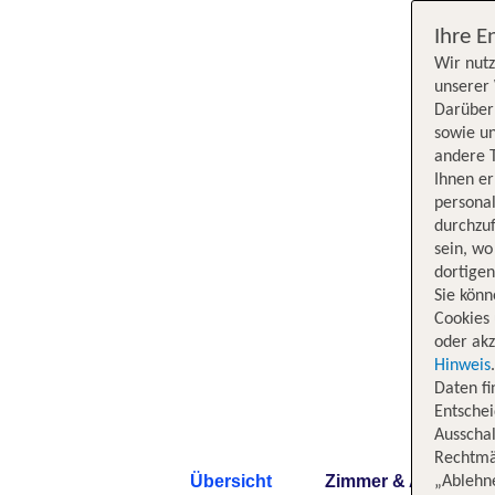
Ihre E
Wir nutz
unserer 
Darüber 
sowie un
andere 
Ihnen e
persona
durchzuf
sein, w
dortige
Sie könn
Cookies 
oder akz
Hinweis
Daten f
Entschei
Ausschal
Rechtmäß
Übersicht
Zimmer & Angebote
„Ablehn