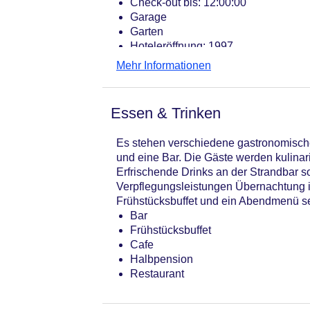
Check-out bis: 12:00:00
Garage
Garten
Hoteleröffnung: 1997
Hotelsafe
Mehr Informationen
WLAN/WiFi im Hotel
Letzte umfassende Renovierung: 20
Zimmerservice: gegen Gebühr
Essen & Trinken
Sonnenterrasse
Gesamtanzahl der Stockwerke: 1
Es stehen verschiedene gastronomische
Gesamtanzahl der Zimmer: 30
und eine Bar. Die Gäste werden kulina
Pools:Outdoor Pool, Liegen am Pool
Erfrischende Drinks an der Strandbar s
Zahlungsarten: EC Maestro, Masterc
Verpflegungsleistungen Übernachtung i
Landeskategorie: 4 Sterne
Frühstücksbuffet und ein Abendmenü ser
Bar
Frühstücksbuffet
Cafe
Halbpension
Restaurant