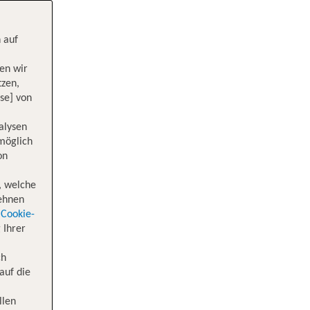
 auf
en wir
tzen,
se] von
alysen
 möglich
on
, welche
lehnen
Cookie-
 Ihrer
ch
auf die
llen