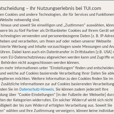
ntscheidung – Ihr Nutzungserlebnis bei TUI.com
en Cookies und andere Technologien, die für Services und Funktionen
Website notwendig sind.
hinaus und soweit Sie einwilligen und „Zustimmen“ auswählen, könn
sere bis zu fünf Partner als Drittanbieter Cookies auf Ihrem Gerät se
Technologien verwenden und personenbezogene Daten [z. B. IP-Adres
rheben und verarbeiten, um Ihnen auf oder neben unserer Webseite
lisierte Werbung und Inhalte vorzuschlagen sowie Messungen und An
ühren. Dabei kann auch ein Datentransfer in Drittstaaten [z.B. USA]
o vom EU-Datenschutzniveau abgewichen werden kann und Zugriffe v
n Behörden nicht ausgeschlossen werden können.
en mehr Informationen unter "Einstellungen" finden und entscheiden
und welche auf Cookies basierende Verarbeitung Ihrer Daten Sie ab
eptieren möchten. Weitere Information zu den Cookies finden Sie im
. Zusätzliche Informationen zur auf Cookies basierenden Verarbeitung
inden Sie im
Datenschutz-Hinweis
. Sie können zudem jederzeit Ihre
dung über "Cookie-Einstellungen" [in der Fußzeile der Webseite] dur
ten der Kategorien widerrufen. Ein solcher Widerruf wirkt sich nicht 
igkeit der bis zum Widerruf erfolgten Verarbeitung aus. Soweit Sie
Hotelinformationen
Lage
Bewertungen
en“ wählen und Ihre Zustimmung verweigern, können keine individue