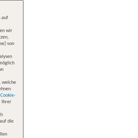
 auf
en wir
tzen,
se] von
alysen
 möglich
on
, welche
lehnen
Cookie-
 Ihrer
ch
auf die
llen