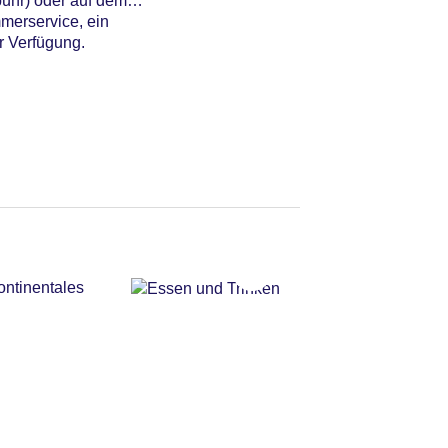
bühr) oder auf dem
merservice, ein
r Verfügung.
ontinentales