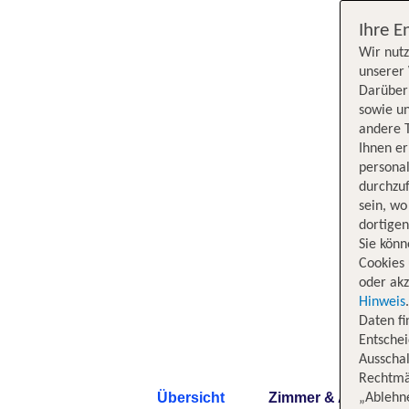
Ihre E
Wir nutz
unserer 
Darüber 
sowie un
andere 
Ihnen e
persona
durchzuf
sein, w
dortige
Sie könn
Cookies 
oder akz
Hinweis
Daten f
Entschei
Ausschal
Rechtmäß
Übersicht
Zimmer & Angebote
„Ablehn