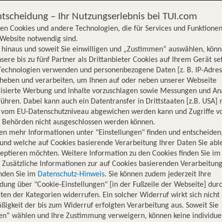
ntscheidung – Ihr Nutzungserlebnis bei TUI.com
en Cookies und andere Technologien, die für Services und Funktionen
Website notwendig sind.
hinaus und soweit Sie einwilligen und „Zustimmen“ auswählen, könn
sere bis zu fünf Partner als Drittanbieter Cookies auf Ihrem Gerät se
Technologien verwenden und personenbezogene Daten [z. B. IP-Adres
rheben und verarbeiten, um Ihnen auf oder neben unserer Webseite
lisierte Werbung und Inhalte vorzuschlagen sowie Messungen und An
ühren. Dabei kann auch ein Datentransfer in Drittstaaten [z.B. USA]
o vom EU-Datenschutzniveau abgewichen werden kann und Zugriffe v
n Behörden nicht ausgeschlossen werden können.
en mehr Informationen unter "Einstellungen" finden und entscheiden
und welche auf Cookies basierende Verarbeitung Ihrer Daten Sie ab
eptieren möchten. Weitere Information zu den Cookies finden Sie im
. Zusätzliche Informationen zur auf Cookies basierenden Verarbeitung
inden Sie im
Datenschutz-Hinweis
. Sie können zudem jederzeit Ihre
dung über "Cookie-Einstellungen" [in der Fußzeile der Webseite] dur
ten der Kategorien widerrufen. Ein solcher Widerruf wirkt sich nicht 
igkeit der bis zum Widerruf erfolgten Verarbeitung aus. Soweit Sie
Hotelinformationen
Lage
Bewertungen
en“ wählen und Ihre Zustimmung verweigern, können keine individue