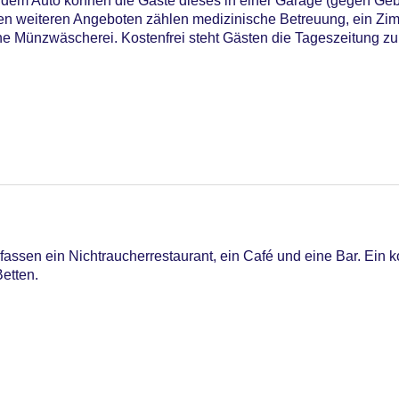
it dem Auto können die Gäste dieses in einer Garage (gegen Ge
en weiteren Angeboten zählen medizinische Betreuung, ein Zim
e Münzwäscherei. Kostenfrei steht Gästen die Tageszeitung zu
92
ssen ein Nichtraucherrestaurant, ein Café und eine Bar. Ein k
etten.
iners Club, EC Maestro, Mastercard, Visa