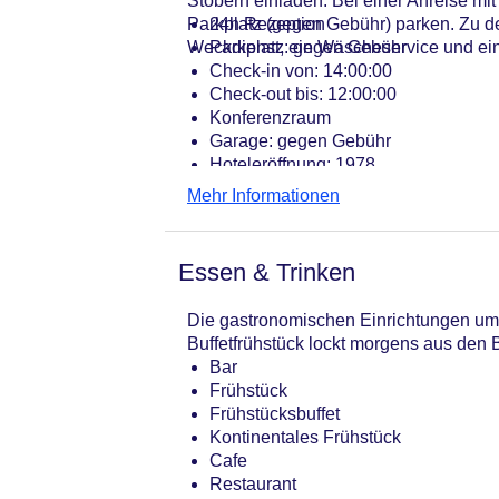
Stöbern einladen. Bei einer Anreise m
Parkplatz (gegen Gebühr) parken. Zu d
24h Rezeption
Weckdienst, ein Wäscheservice und ein
Parkplatz: gegen Gebühr
Check-in von: 14:00:00
Check-out bis: 12:00:00
Konferenzraum
Garage: gegen Gebühr
Hoteleröffnung: 1978
Hotelsafe
Mehr Informationen
WLAN/WiFi im Hotel
Letzte umfassende Renovierung: 19
Lift
Essen & Trinken
Anzahl der Aufzüge: 2
Haustiere
Die gastronomischen Einrichtungen umfa
Zimmerservice
Buffetfrühstück lockt morgens aus den B
Gesamtanzahl der Stockwerke: 7
Bar
Gesamtanzahl der Zimmer: 79
Frühstück
Zahlungsarten: American Express, D
Frühstücksbuffet
Landeskategorie: 3 Sterne
Kontinentales Frühstück
Cafe
Restaurant