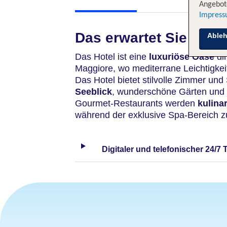
Angebote
Impres
Das erwartet Sie
Able
Das Hotel ist eine
luxuriöse Oase
di
Maggiore, wo mediterrane Leichtigkeit
Das Hotel bietet stilvolle Zimmer und
Seeblick
, wunderschöne Gärten und e
Gourmet-Restaurants werden
kulina
während der exklusive Spa-Bereich z
Digitaler und telefonischer 24/7 