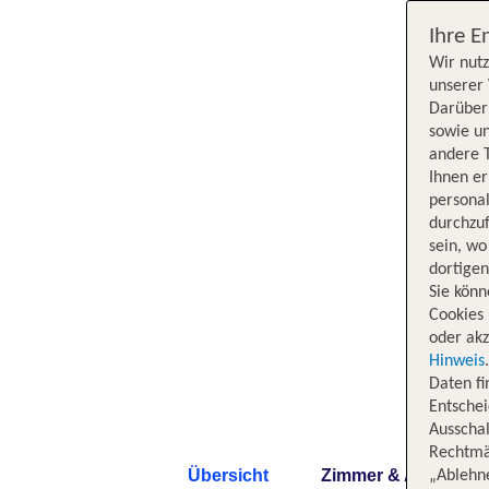
Ihre E
Wir nutz
unserer 
Darüber 
sowie un
andere 
Ihnen e
persona
durchzuf
sein, w
dortige
Sie könn
Cookies 
oder akz
Hinweis
Daten f
Entschei
Ausschal
Rechtmäß
Übersicht
Zimmer & Angebote
„Ablehn