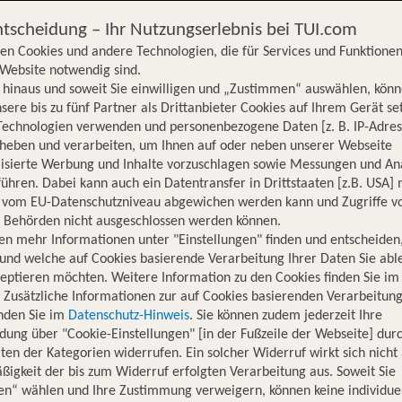
ntscheidung – Ihr Nutzungserlebnis bei TUI.com
en Cookies und andere Technologien, die für Services und Funktionen
Website notwendig sind.
hinaus und soweit Sie einwilligen und „Zustimmen“ auswählen, könn
sere bis zu fünf Partner als Drittanbieter Cookies auf Ihrem Gerät se
Technologien verwenden und personenbezogene Daten [z. B. IP-Adres
rheben und verarbeiten, um Ihnen auf oder neben unserer Webseite
lisierte Werbung und Inhalte vorzuschlagen sowie Messungen und An
ühren. Dabei kann auch ein Datentransfer in Drittstaaten [z.B. USA]
o vom EU-Datenschutzniveau abgewichen werden kann und Zugriffe v
n Behörden nicht ausgeschlossen werden können.
en mehr Informationen unter "Einstellungen" finden und entscheiden
und welche auf Cookies basierende Verarbeitung Ihrer Daten Sie ab
eptieren möchten. Weitere Information zu den Cookies finden Sie im
. Zusätzliche Informationen zur auf Cookies basierenden Verarbeitung
inden Sie im
Datenschutz-Hinweis
. Sie können zudem jederzeit Ihre
dung über "Cookie-Einstellungen" [in der Fußzeile der Webseite] dur
ten der Kategorien widerrufen. Ein solcher Widerruf wirkt sich nicht 
igkeit der bis zum Widerruf erfolgten Verarbeitung aus. Soweit Sie
Hotelinformationen
Nachhaltigkeit
Lage
en“ wählen und Ihre Zustimmung verweigern, können keine individue