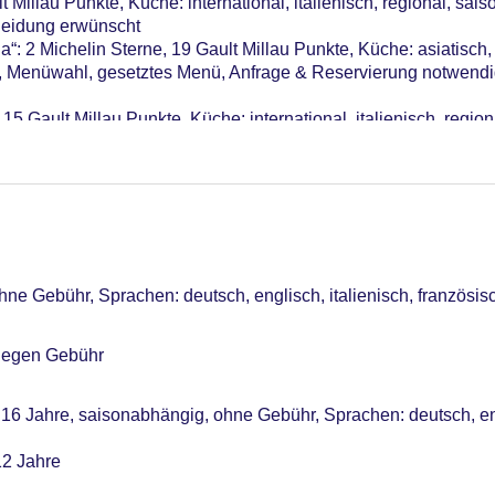
 Millau Punkte, Küche: international, italienisch, regional, sai
Kleidung erwünscht
me: 3, klimatisierte Tagungsräume, Tageslicht, Tagungsequipm
: 2 Michelin Sterne, 19 Gault Millau Punkte, Küche: asiatisch, i
e, Menüwahl, gesetztes Menü, Anfrage & Reservierung notwendi
r: 95
15 Gault Millau Punkte, Küche: international, italienisch, region
ge“: Küche: international, Fisch/Meeresfrüchte, Grillgerichte, v
“
ne Gebühr, Sprachen: deutsch, englisch, italienisch, französis
 gegen Gebühr
 16 Jahre, saisonabhängig, ohne Gebühr, Sprachen: deutsch, eng
12 Jahre