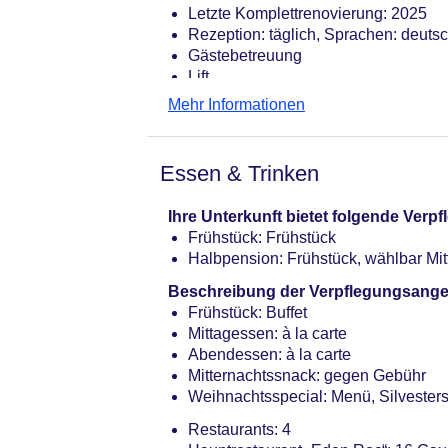
Letzte Komplettrenovierung: 2025
Rezeption: täglich, Sprachen: deutsc
Gästebetreuung
Lift
Gartenanlage, begrünter Innenhof, 
Mehr Informationen
Pools: 3
25m-Sport-Pool: Indoor, Outdoor, m
Gebühr
Essen & Trinken
Pool: Outdoor, Liegen: ohne Gebühr
Pool „Pool“: Outdoor, Liegestühle: 
Ihre Unterkunft bietet folgende Ver
Badetücher: ohne Gebühr
Frühstück: Frühstück
Friseur
Halbpension: Frühstück, wählbar Mi
Internet: WLAN/WiFi, im gesamten H
Wäscheservice: gegen Gebühr
Beschreibung der Verpflegungsange
Concierge Service, Gepäckservice
Frühstück: Buffet
Zahlungsarten: TUI Card / VISA, Mas
Mittagessen: à la carte
Kreditkarte beim Check In ist Pflicht
Abendessen: à la carte
Haustier: Hund erlaubt: ca. 45 EUR,
Mitternachtssnack: gegen Gebühr
Reservierung notwendig
Weihnachtsspecial: Menü, Silvester
Parkmöglichkeiten: Parkplatz (nach 
Restaurants: 4
Garage: ca. 40 EUR, Anfrage & Rese