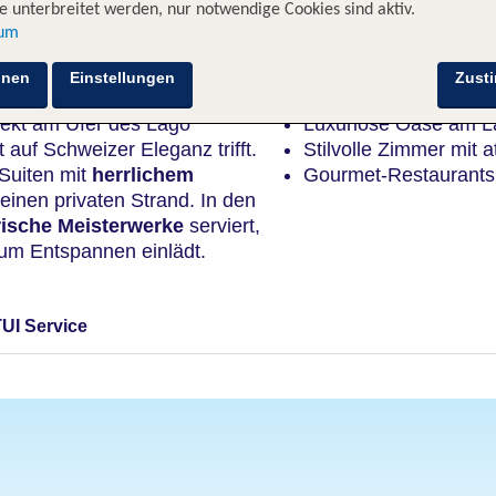
 unterbreitet werden, nur notwendige Cookies sind aktiv.
sum
Highlights
hnen
Einstellungen
Zust
rekt am Ufer des Lago
Luxuriöse Oase am L
 auf Schweizer Eleganz trifft.
Stilvolle Zimmer mit
 Suiten mit
herrlichem
Gourmet-Restaurants 
inen privaten Strand. In den
rische Meisterwerke
serviert,
um Entspannen einlädt.
TUI Service