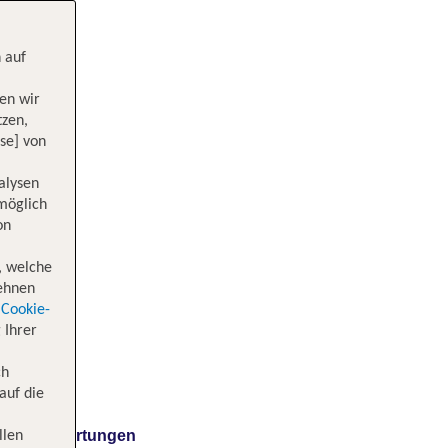
 auf
en wir
tzen,
se] von
alysen
 möglich
on
, welche
lehnen
Cookie-
 Ihrer
ch
auf die
Bewertungen
llen