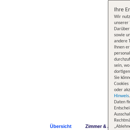
Ihre E
Wir nutz
unserer 
Darüber 
sowie un
andere 
Ihnen e
persona
durchzuf
sein, w
dortige
Sie könn
Cookies 
oder akz
Hinweis
Daten f
Entschei
Ausschal
Rechtmäß
Übersicht
Zimmer & Angebote
„Ablehn