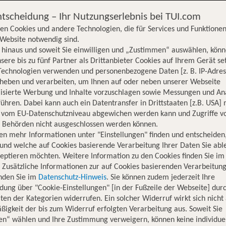
ntscheidung – Ihr Nutzungserlebnis bei TUI.com
en Cookies und andere Technologien, die für Services und Funktionen
Website notwendig sind.
hinaus und soweit Sie einwilligen und „Zustimmen“ auswählen, könn
sere bis zu fünf Partner als Drittanbieter Cookies auf Ihrem Gerät se
Technologien verwenden und personenbezogene Daten [z. B. IP-Adres
rheben und verarbeiten, um Ihnen auf oder neben unserer Webseite
lisierte Werbung und Inhalte vorzuschlagen sowie Messungen und An
ühren. Dabei kann auch ein Datentransfer in Drittstaaten [z.B. USA]
o vom EU-Datenschutzniveau abgewichen werden kann und Zugriffe v
n Behörden nicht ausgeschlossen werden können.
en mehr Informationen unter "Einstellungen" finden und entscheiden
und welche auf Cookies basierende Verarbeitung Ihrer Daten Sie ab
eptieren möchten. Weitere Information zu den Cookies finden Sie im
. Zusätzliche Informationen zur auf Cookies basierenden Verarbeitung
inden Sie im
Datenschutz-Hinweis
. Sie können zudem jederzeit Ihre
dung über "Cookie-Einstellungen" [in der Fußzeile der Webseite] dur
ten der Kategorien widerrufen. Ein solcher Widerruf wirkt sich nicht 
igkeit der bis zum Widerruf erfolgten Verarbeitung aus. Soweit Sie
Hotelinformationen
Nachhaltigkeit
Lage
en“ wählen und Ihre Zustimmung verweigern, können keine individue