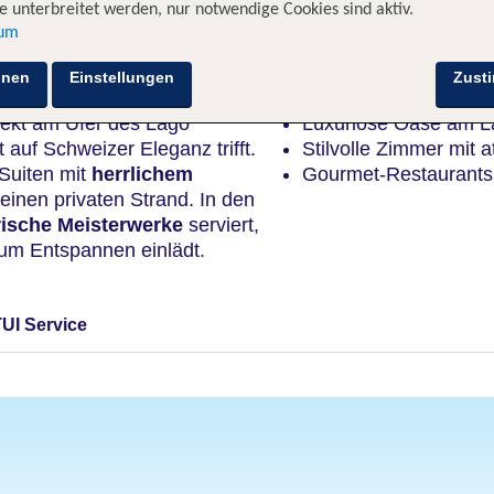
 unterbreitet werden, nur notwendige Cookies sind aktiv.
sum
Highlights
hnen
Einstellungen
Zust
rekt am Ufer des Lago
Luxuriöse Oase am L
 auf Schweizer Eleganz trifft.
Stilvolle Zimmer mit
 Suiten mit
herrlichem
Gourmet-Restaurants 
inen privaten Strand. In den
rische Meisterwerke
serviert,
um Entspannen einlädt.
TUI Service