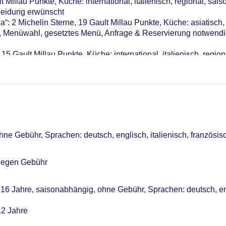
 Millau Punkte, Küche: international, italienisch, regional, sai
Kleidung erwünscht
me: 3, klimatisierte Tagungsräume, Tageslicht, Tagungsequipm
: 2 Michelin Sterne, 19 Gault Millau Punkte, Küche: asiatisch, i
e, Menüwahl, gesetztes Menü, Anfrage & Reservierung notwendi
r: 95
15 Gault Millau Punkte, Küche: international, italienisch, region
ge“: Küche: international, Fisch/Meeresfrüchte, Grillgerichte, v
“
ne Gebühr, Sprachen: deutsch, englisch, italienisch, französis
 gegen Gebühr
 16 Jahre, saisonabhängig, ohne Gebühr, Sprachen: deutsch, eng
12 Jahre