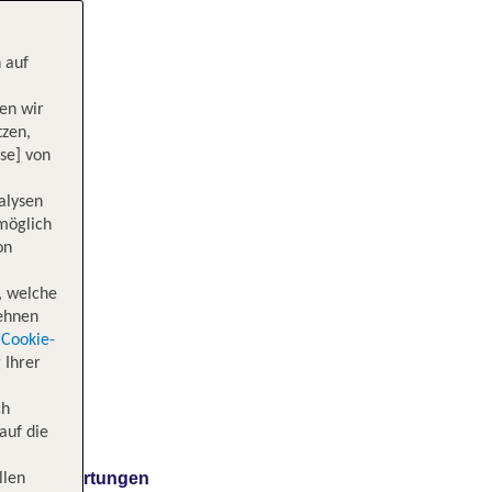
 auf
en wir
tzen,
se] von
alysen
 möglich
on
, welche
lehnen
Cookie-
 Ihrer
ch
auf die
Bewertungen
llen