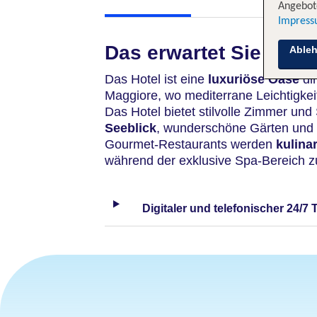
Angebote
Impres
Das erwartet Sie
Able
Das Hotel ist eine
luxuriöse Oase
di
Maggiore, wo mediterrane Leichtigkeit
Das Hotel bietet stilvolle Zimmer und
Seeblick
, wunderschöne Gärten und e
Gourmet-Restaurants werden
kulina
während der exklusive Spa-Bereich z
Digitaler und telefonischer 24/7 