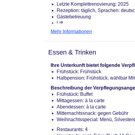
Letzte Komplettrenovierung: 2025
Rezeption: täglich, Sprachen: deutsc
Gästebetreuung
Lift
Gartenanlage, begrünter Innenhof, 
Mehr Informationen
Pools: 3
25m-Sport-Pool: Indoor, Outdoor, m
Gebühr
Essen & Trinken
Pool: Outdoor, Liegen: ohne Gebühr
Pool „Pool“: Outdoor, Liegestühle: 
Ihre Unterkunft bietet folgende Ver
Badetücher: ohne Gebühr
Frühstück: Frühstück
Friseur
Halbpension: Frühstück, wählbar Mi
Internet: WLAN/WiFi, im gesamten H
Wäscheservice: gegen Gebühr
Beschreibung der Verpflegungsange
Concierge Service, Gepäckservice
Frühstück: Buffet
Zahlungsarten: TUI Card / VISA, Mas
Mittagessen: à la carte
Kreditkarte beim Check In ist Pflicht
Abendessen: à la carte
Haustier: Hund erlaubt: ca. 45 EUR,
Mitternachtssnack: gegen Gebühr
Reservierung notwendig
Weihnachtsspecial: Menü, Silvester
Parkmöglichkeiten: Parkplatz (nach 
Restaurants: 4
Garage: ca. 40 EUR, Anfrage & Rese