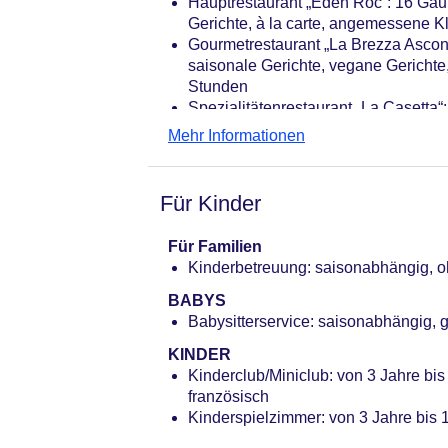
Hauptrestaurant „Eden Roc“: 16 Gault
Businesscenter: ohne Gebühr
Gerichte, à la carte, angemessene 
Tagungseinrichtungen: Konferenzräu
Gourmetrestaurant „La Brezza Ascona“
Coffee Breaks: ca. 20 EUR
saisonale Gerichte, vegane Gericht
Gebäudeanzahl: 3, Etagen: 4, Zimme
Stunden
Landeskategorie: 5 Sterne
Spezialitätenrestaurant „La Casetta“: 
carte, mit Terrasse
Mehr Informationen
Restaurant „Restaurant Marina & Loun
mit Terrasse
Bars & mehr: 2
Für Kinder
Pianobar „Eden Bar“
Poolbar Outdoor „Eden Roc Poolbar
Für Familien
Kinderbetreuung: saisonabhängig, oh
BABYS
Babysitterservice: saisonabhängig,
KINDER
Kinderclub/Miniclub: von 3 Jahre bis
französisch
Kinderspielzimmer: von 3 Jahre bis 