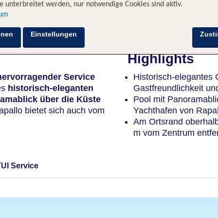
 unterbreitet werden, nur notwendige Cookies sind aktiv.
sum
Hotelinformationen
Lage
Bewertungen
hnen
Einstellungen
Zust
Highlights
hervorragender Service
Historisch-elegantes
es
historisch-eleganten
Gastfreundlichkeit u
amablick über die Küste
Pool mit Panoramabli
pallo bietet sich auch vom
Yachthafen von Rapal
Am Ortsrand oberhalb
m vom Zentrum entfe
TUI Service