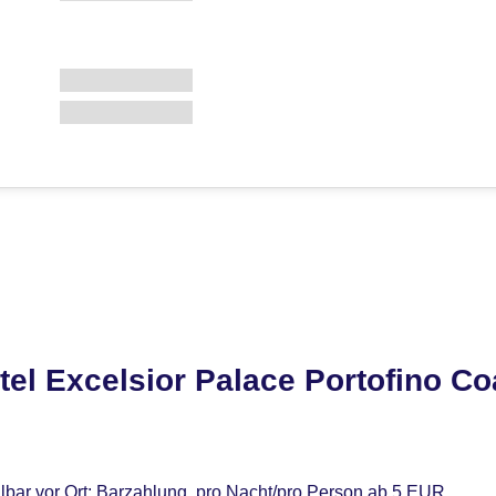
el Excelsior Palace Portofino Co
lbar vor Ort: Barzahlung, pro Nacht/pro Person ab 5 EUR