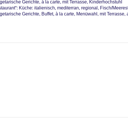
etarische Gerichte, à la carte, mit Terrasse, Kinderhochstuhl
rant“: Küche: italienisch, mediterran, regional, Fisch/Meeresf
etarische Gerichte, Buffet, à la carte, Menüwahl, mit Terrasse,
- Dezember
i - September