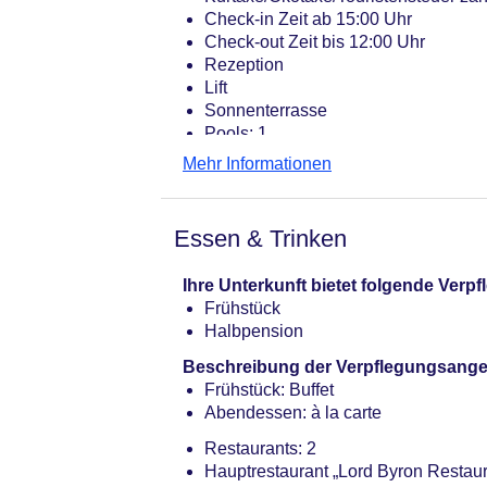
Check-in Zeit ab 15:00 Uhr
Check-out Zeit bis 12:00 Uhr
Rezeption
Lift
Sonnenterrasse
Pools: 1
Pool „Infinity pool“: Juni - Septembe
Mehr Informationen
Whirlpool
Badetücher: ohne Gebühr
Internet: WLAN/WiFi
Essen & Trinken
Wäscheservice: gegen Gebühr
Concierge Service, Gepäckservice
Ihre Unterkunft bietet folgende Ver
Zahlungsarten: TUI Card / VISA, Ma
Frühstück
Haustier: Hund erlaubt: pro Nacht a
Halbpension
15 EUR
Parkmöglichkeiten: Parkplatz (nach 
Beschreibung der Verpflegungsange
Gebäudeanzahl: 2, Etagen: 7, Zimme
Frühstück: Buffet
Landeskategorie: 5,5 Sterne
Abendessen: à la carte
Restaurants: 2
Hauptrestaurant „Lord Byron Restaura