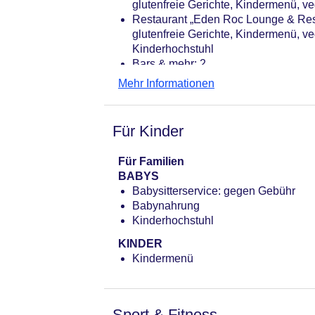
glutenfreie Gerichte, Kindermenü, veg
Restaurant „Eden Roc Lounge & Restau
glutenfreie Gerichte, Kindermenü, veg
Kinderhochstuhl
Bars & mehr: 2
Cocktailbar „Yachting Bar“: Januar 
Mehr Informationen
Poolbar Outdoor „Sporting Bar“: Jun
Für Kinder
Für Familien
BABYS
Babysitterservice: gegen Gebühr
Babynahrung
Kinderhochstuhl
KINDER
Kindermenü
Sport & Fitness