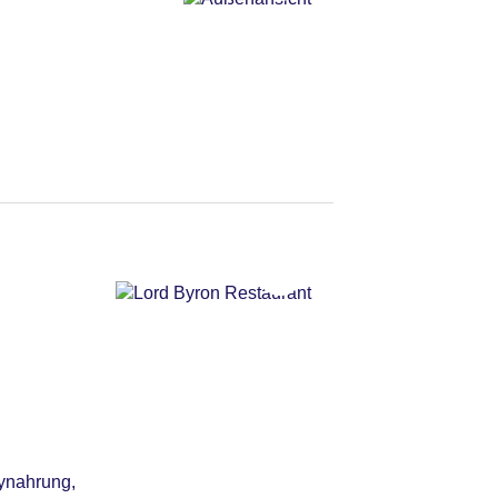
 kg, Katze erlaubt: ab
bynahrung,