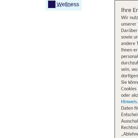
Wellness
Ihre E
Wir nutz
unserer 
Darüber 
sowie un
andere 
Ihnen e
persona
durchzuf
sein, w
dortige
Sie könn
Cookies 
oder akz
Hinweis
Daten f
Entschei
Ausschal
Rechtmäß
„Ablehn