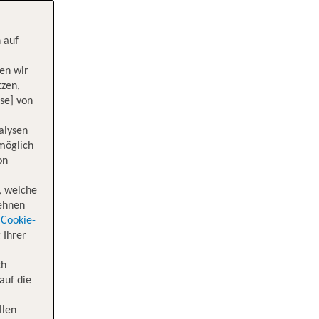
 auf
en wir
tzen,
se] von
alysen
 möglich
on
, welche
lehnen
Cookie-
 Ihrer
ch
auf die
llen