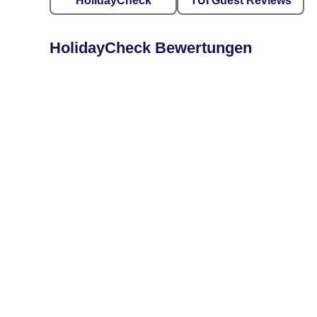
HolidayCheck
TUI Guest Reviews
HolidayCheck Bewertungen