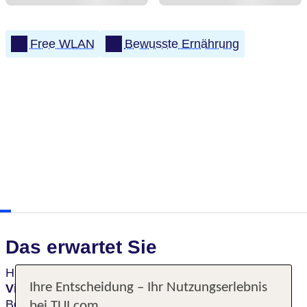
Free WLAN
Bewusste Ernährung
Das erwartet Sie
Historischer, maritimer Charme,
architektonische
Ihre Entscheidung – Ihr Nutzungserlebnis
Vielfalt
, Zimmer begeistern durch individuelle
Besonderheiten des im Dezember 2016 eröffneten
bei TUI.com