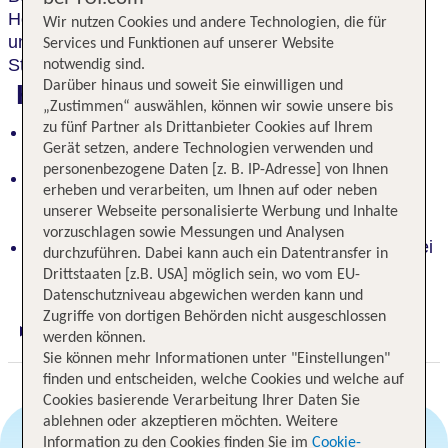
Hotels. Es erwarten Sie geschmackvolles Interieur
Wir nutzen Cookies und andere Technologien, die für
und eine
atemberaubende Aussicht
. Tipp:
Services und Funktionen auf unserer Website
Stadtführung der Rum- und Zuckermeile.
notwendig sind.
Darüber hinaus und soweit Sie einwilligen und
Highlights
„Zustimmen“ auswählen, können wir sowie unsere bis
zu fünf Partner als Drittanbieter Cookies auf Ihrem
Historischer, maritimer Charme und
Gerät setzen, andere Technologien verwenden und
architektonische Vielfalt erwarten Sie
personenbezogene Daten [z. B. IP-Adresse] von Ihnen
Zimmer mit individuellen Besonderheiten,
erheben und verarbeiten, um Ihnen auf oder neben
atemberaubender Aussicht an der Flensburger
unserer Webseite personalisierte Werbung und Inhalte
Förde
vorzuschlagen sowie Messungen und Analysen
Tipp: Entdecken Sie die Rum- und Zuckermeile bei
durchzuführen. Dabei kann auch ein Datentransfer in
einer Stadtführung
Drittstaaten [z.B. USA] möglich sein, wo vom EU-
Datenschutzniveau abgewichen werden kann und
Zugriffe von dortigen Behörden nicht ausgeschlossen
Digitaler und telefonischer 24/7 TUI Service
werden können.
Sie können mehr Informationen unter "Einstellungen"
finden und entscheiden, welche Cookies und welche auf
Cookies basierende Verarbeitung Ihrer Daten Sie
ablehnen oder akzeptieren möchten. Weitere
Information zu den Cookies finden Sie im
Cookie-