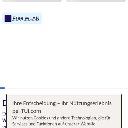
Free WLAN
Das erwartet Sie
Ihre Entscheidung – Ihr Nutzungserlebnis
bei TUI.com
Das Hotel Heidehof bietet
eine entspannte
Wir nutzen Cookies und andere Technologien, die für
Wohlfühlatmosphäre
und liegt ideal in Reichweite
Services und Funktionen auf unserer Website
von Strand, Sehenswürdigkeiten und weiteren