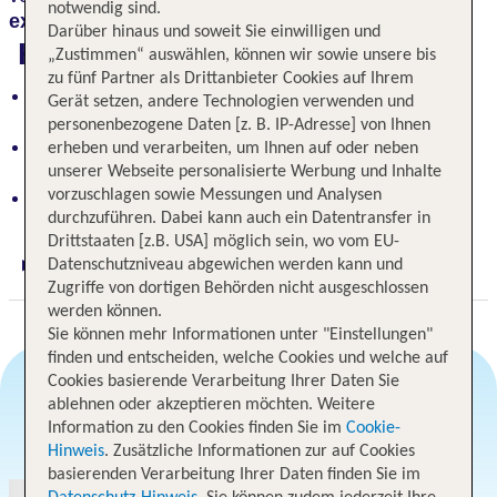
notwendig sind.
exklusiven Nacherholungsgebieten
.
Darüber hinaus und soweit Sie einwilligen und
Highlights
„Zustimmen“ auswählen, können wir sowie unsere bis
zu fünf Partner als Drittanbieter Cookies auf Ihrem
Urlaubs- und Businesshotel mit entspannter
Gerät setzen, andere Technologien verwenden und
Wohlfühlatmosphäre
personenbezogene Daten [z. B. IP-Adresse] von Ihnen
Ideale Lage: Strand, Sehenswürdigkeiten und
erheben und verarbeiten, um Ihnen auf oder neben
exklusive Naherholungsgebiete in Reichweite
unserer Webseite personalisierte Werbung und Inhalte
Nur ca. 4 km bis zum Bahnhof Rendsburg
vorzuschlagen sowie Messungen und Analysen
durchzuführen. Dabei kann auch ein Datentransfer in
Drittstaaten [z.B. USA] möglich sein, wo vom EU-
Datenschutzniveau abgewichen werden kann und
Digitaler und telefonischer 24/7 TUI Service
Zugriffe von dortigen Behörden nicht ausgeschlossen
werden können.
Sie können mehr Informationen unter "Einstellungen"
finden und entscheiden, welche Cookies und welche auf
Cookies basierende Verarbeitung Ihrer Daten Sie
ablehnen oder akzeptieren möchten. Weitere
Angebotsauswahl
Information zu den Cookies finden Sie im
Cookie-
Hinweis
. Zusätzliche Informationen zur auf Cookies
basierenden Verarbeitung Ihrer Daten finden Sie im