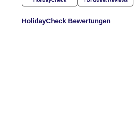
HolidayCheck
TUI Guest Reviews
HolidayCheck Bewertungen