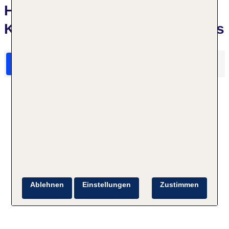
Hotelbewertungen Hotel
Kaiser's Garten und Apartments
HolidayCheck Bewertungen
Das sagen TUI Gäste
Ablehnen
Einstellungen
Zustimmen