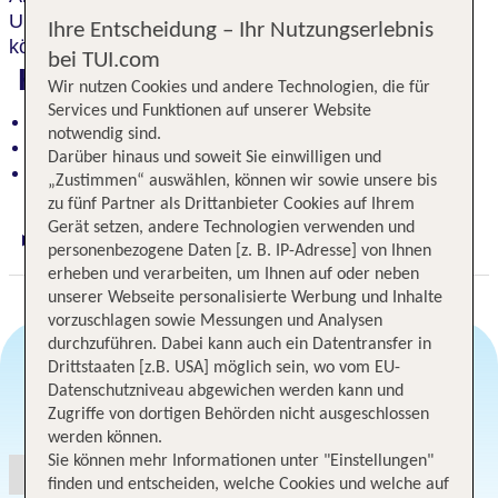
Urlaub in
Ruhe und Stille
. In der SPA- Einrichtung
Ihre Entscheidung – Ihr Nutzungserlebnis
können Sie sich ausgiebig erholen und entspannen.
bei TUI.com
Highlights
Wir nutzen Cookies und andere Technologien, die für
Services und Funktionen auf unserer Website
Historisches Ambiente aus dem 20. Jahrhundert
notwendig sind.
Großzügige Parkanlage für Ruhe und Erholung
Darüber hinaus und soweit Sie einwilligen und
Spa-Bereich zum Entspannen und Auftanken
„Zustimmen“ auswählen, können wir sowie unsere bis
zu fünf Partner als Drittanbieter Cookies auf Ihrem
Gerät setzen, andere Technologien verwenden und
Digitaler und telefonischer 24/7 TUI Service
personenbezogene Daten [z. B. IP-Adresse] von Ihnen
erheben und verarbeiten, um Ihnen auf oder neben
unserer Webseite personalisierte Werbung und Inhalte
vorzuschlagen sowie Messungen und Analysen
durchzuführen. Dabei kann auch ein Datentransfer in
Drittstaaten [z.B. USA] möglich sein, wo vom EU-
Datenschutzniveau abgewichen werden kann und
Angebotsauswahl
Zugriffe von dortigen Behörden nicht ausgeschlossen
werden können.
Sie können mehr Informationen unter "Einstellungen"
finden und entscheiden, welche Cookies und welche auf