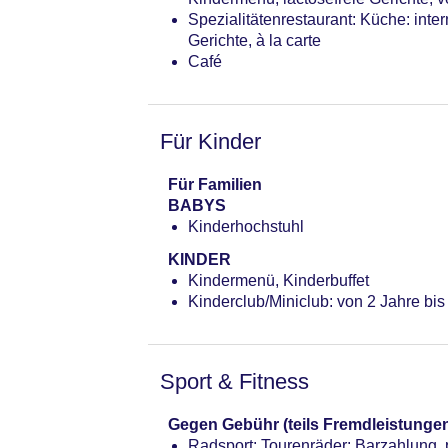
Spezialitätenrestaurant: Küche: inter
Gerichte, à la carte
Café
Für Kinder
Für Familien
BABYS
Kinderhochstuhl
KINDER
Kindermenü, Kinderbuffet
Kinderclub/Miniclub: von 2 Jahre bis
Sport & Fitness
Gegen Gebühr (teils Fremdleistunge
Radsport: Tourenräder: Barzahlung,