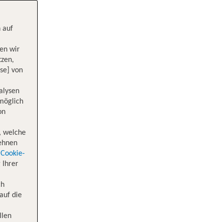
 auf
en wir
tzen,
se] von
alysen
 möglich
on
, welche
lehnen
Cookie-
 Ihrer
ch
auf die
llen