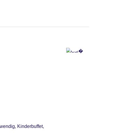
 Anfrage & Reservierung
wendig, Kinderbuffet,