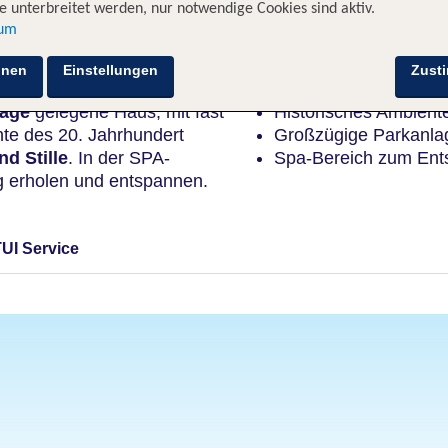
 unterbreitet werden, nur notwendige Cookies sind aktiv.
sum
Highlights
hnen
Einstellungen
Zust
lage
gelegene Haus, mit fast
Historisches Ambient
nte des 20. Jahrhundert
Großzügige Parkanla
d Stille
. In der SPA-
Spa-Bereich zum Ent
g erholen und entspannen.
TUI Service