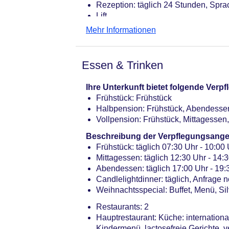
Rezeption: täglich 24 Stunden, Spra
Lift
Gartenanlage, Sonnenterrasse
Mehr Informationen
Pools: 2
Pool „Indoorpool Nebengebäude“: I
Pool „Indoorpool Hauptgebäude“: In
Essen & Trinken
Whirlpool „Indoorwhirlpool Nebenge
Whirlpool „Indoorwhirlpool Hauptge
Ihre Unterkunft bietet folgende Ver
Badetücher
Frühstück: Frühstück
Internet: WLAN/WiFi, im gesamten H
Halbpension: Frühstück, Abendesse
Wäscheservice: gegen Gebühr
Vollpension: Frühstück, Mittagesse
Gepäckservice
Zahlungsarten: TUI Card / VISA, Ma
Beschreibung der Verpflegungsange
Haustiere nicht erlaubt
Frühstück: täglich 07:30 Uhr - 10:00 
Parkmöglichkeiten: Parkplatz (nach 
Mittagessen: täglich 12:30 Uhr - 14
nicht notwendig
Abendessen: täglich 17:00 Uhr - 19:30
Tagungseinrichtungen: Konferenzräu
Candlelightdinner: täglich, Anfrage 
Gebäudeanzahl: 2, Etagen: 4, Zimm
Weihnachtsspecial: Buffet, Menü, Sil
Landeskategorie: 3 Sterne
Restaurants: 2
Hauptrestaurant: Küche: internationa
Kindermenü, lactosefreie Gerichte, 