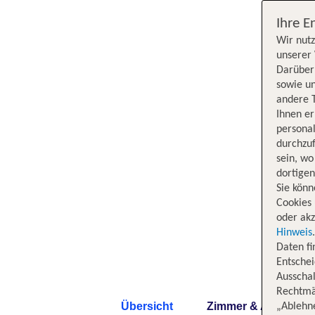
Ihre E
Wir nutz
unserer 
Darüber 
sowie un
andere 
Ihnen e
persona
durchzuf
sein, w
dortige
Sie könn
Cookies 
oder akz
Hinweis
Daten f
Entschei
Ausschal
Rechtmäß
Übersicht
Zimmer & Angebote
„Ablehn