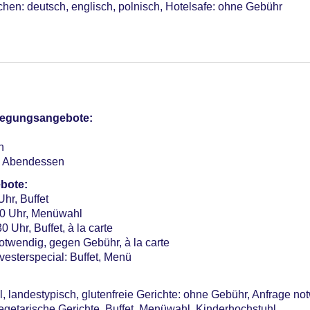
chen: deutsch, englisch, polnisch, Hotelsafe: ohne Gebühr
ndoor, Süßwasser
door, Süßwasser
bäude“: Indoor, Süßwasser
bäude“: Indoor, Süßwasser
pflegungsangebote:
otel (Anlage): ohne Gebühr
n
n, Abendessen
sterCard
bote:
Uhr, Buffet
Verfügbarkeit), unbewacht: Barzahlung, pro Nacht ca. 15 EUR,
:30 Uhr, Menüwahl
 Uhr, Buffet, à la carte
me: 1, klimatisierte Tagungsräume
notwendig, gegen Gebühr, à la carte
er: 93, Nebengebäude: 2
vesterspecial: Buffet, Menü
l, landestypisch, glutenfreie Gerichte: ohne Gebühr, Anfrage not
vegetarische Gerichte, Buffet, Menüwahl, Kinderhochstuhl