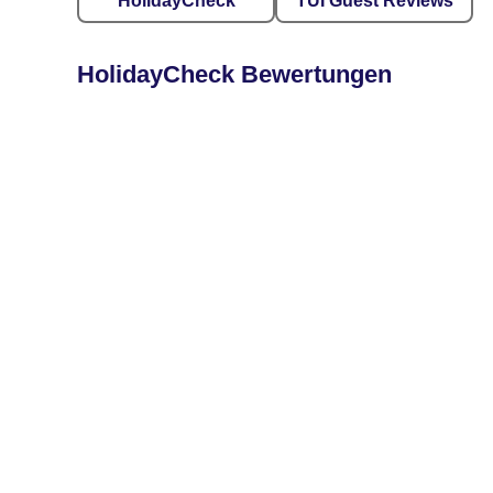
HolidayCheck
TUI Guest Reviews
HolidayCheck Bewertungen