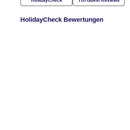
HolidayCheck
TUI Guest Reviews
HolidayCheck Bewertungen