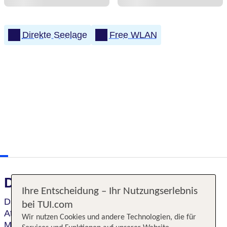
Direkte Seelage
Free WLAN
Das erwartet Sie
Ihre Entscheidung – Ihr Nutzungserlebnis
Das
historische Hotel
strahlt eine ganz besondere
bei TUI.com
Atmosphäre aus. Eine Mischung aus Tradition und
Wir nutzen Cookies und andere Technologien, die für
Moderne, Stil und
bezauberndem Ambiente
. Lass