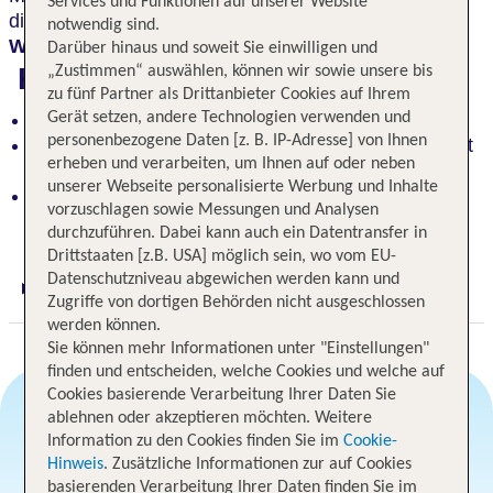
Services und Funktionen auf unserer Website
dich vom Küchenchef verwöhnen oder genieße im
notwendig sind.
Wintergarten
ausgefallene Fischspezialitäten.
Darüber hinaus und soweit Sie einwilligen und
Highlights
„Zustimmen“ auswählen, können wir sowie unsere bis
zu fünf Partner als Drittanbieter Cookies auf Ihrem
Gerät setzen, andere Technologien verwenden und
Historisches Hotel mit einzigartiger Atmosphäre
personenbezogene Daten [z. B. IP-Adresse] von Ihnen
Verwöhnen Sie Ihren Gaumen im Wintergarten mit
erheben und verarbeiten, um Ihnen auf oder neben
ausgefallenen Fischspezialitäten
unserer Webseite personalisierte Werbung und Inhalte
Zentrale Lage am Hafen mit wunderschönem
vorzuschlagen sowie Messungen und Analysen
Ausblick über den Bodensee
durchzuführen. Dabei kann auch ein Datentransfer in
Drittstaaten [z.B. USA] möglich sein, wo vom EU-
Datenschutzniveau abgewichen werden kann und
Digitaler und telefonischer 24/7 TUI Service
Zugriffe von dortigen Behörden nicht ausgeschlossen
werden können.
Sie können mehr Informationen unter "Einstellungen"
finden und entscheiden, welche Cookies und welche auf
Cookies basierende Verarbeitung Ihrer Daten Sie
ablehnen oder akzeptieren möchten. Weitere
Information zu den Cookies finden Sie im
Cookie-
Angebotsauswahl
Hinweis
. Zusätzliche Informationen zur auf Cookies
basierenden Verarbeitung Ihrer Daten finden Sie im