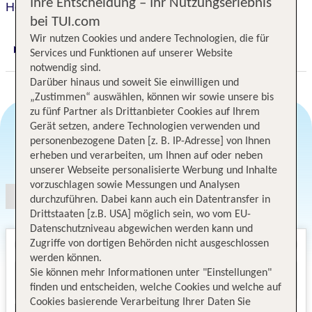
Ihre Entscheidung – Ihr Nutzungserlebnis
Hotel Lodomar Spa & Talasoterapia
bei TUI.com
Wir nutzen Cookies und andere Technologien, die für
Services und Funktionen auf unserer Website
Digitaler und telefonischer 24/7 TUI Service
notwendig sind.
Darüber hinaus und soweit Sie einwilligen und
„Zustimmen“ auswählen, können wir sowie unsere bis
zu fünf Partner als Drittanbieter Cookies auf Ihrem
Gerät setzen, andere Technologien verwenden und
personenbezogene Daten [z. B. IP-Adresse] von Ihnen
Angebotsauswahl
erheben und verarbeiten, um Ihnen auf oder neben
unserer Webseite personalisierte Werbung und Inhalte
vorzuschlagen sowie Messungen und Analysen
durchzuführen. Dabei kann auch ein Datentransfer in
Drittstaaten [z.B. USA] möglich sein, wo vom EU-
Datenschutzniveau abgewichen werden kann und
Zugriffe von dortigen Behörden nicht ausgeschlossen
werden können.
Sie können mehr Informationen unter "Einstellungen"
finden und entscheiden, welche Cookies und welche auf
Cookies basierende Verarbeitung Ihrer Daten Sie