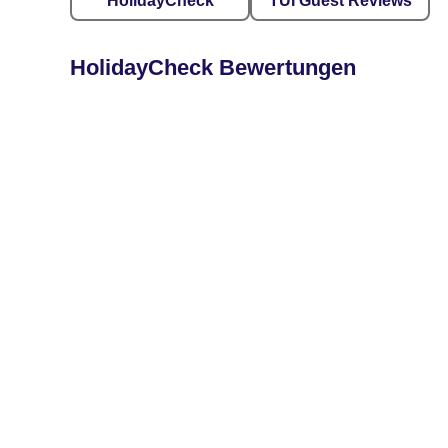
HolidayCheck
TUI Guest Reviews
HolidayCheck Bewertungen