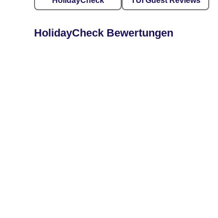
HolidayCheck
TUI Guest Reviews
HolidayCheck Bewertungen