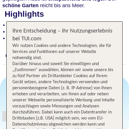
schöne Garten
reicht bis ans Meer.
Highlights
Zeitgenössisches Design und klare Formen
Ihre Entscheidung – Ihr Nutzungserlebnis
Schöner Garten bis ans Meer
Feinsandiger Blue Flag-Strand
bei TUI.com
Wir nutzen Cookies und andere Technologien, die für
Services und Funktionen auf unserer Website
Digitaler und telefonischer 24/7 TUI Service
notwendig sind.
Darüber hinaus und soweit Sie einwilligen und
„Zustimmen“ auswählen, können wir sowie unsere bis
zu fünf Partner als Drittanbieter Cookies auf Ihrem
Gerät setzen, andere Technologien verwenden und
personenbezogene Daten [z. B. IP-Adresse] von Ihnen
erheben und verarbeiten, um Ihnen auf oder neben
Angebotsauswahl
unserer Webseite personalisierte Werbung und Inhalte
vorzuschlagen sowie Messungen und Analysen
durchzuführen. Dabei kann auch ein Datentransfer in
Drittstaaten [z.B. USA] möglich sein, wo vom EU-
Datenschutzniveau abgewichen werden kann und