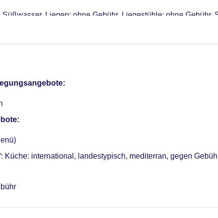
, Süßwasser, Liegen: ohne Gebühr, Liegestühle: ohne Gebühr,
otel (Anlage): ohne Gebühr
sterCard, American Express, Diners, EC Karte/Maestro
, Reservierung notwendig, Katze erlaubt
pflegungsangebote:
ebühr
n
bote:
enü)
üche: international, landestypisch, mediterran, gegen Gebüh
ebühr