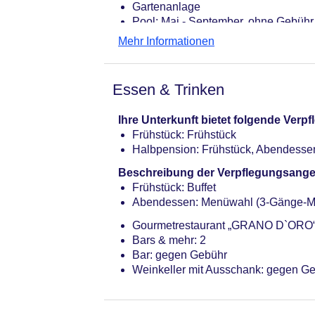
Gartenanlage
Pool: Mai - September, ohne Gebühr
Gebühr
Mehr Informationen
Internet: WLAN/WiFi, im gesamten H
Wäscheservice
Concierge Service, Gepäckservice
Essen & Trinken
Zahlungsarten: TUI Card / VISA, Ma
Haustier: Hund erlaubt: ohne Gebühr
Ihre Unterkunft bietet folgende Ver
Parkmöglichkeiten: Garage: ohne G
Frühstück: Frühstück
Zimmer: 41
Halbpension: Frühstück, Abendesse
Landeskategorie: 4 Sterne
Beschreibung der Verpflegungsange
Frühstück: Buffet
Abendessen: Menüwahl (3-Gänge-M
Gourmetrestaurant „GRANO D`ORO“: K
Bars & mehr: 2
Bar: gegen Gebühr
Weinkeller mit Ausschank: gegen G