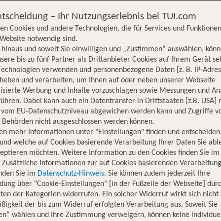
ntscheidung – Ihr Nutzungserlebnis bei TUI.com
en Cookies und andere Technologien, die für Services und Funktionen
Website notwendig sind.
hinaus und soweit Sie einwilligen und „Zustimmen“ auswählen, könn
sere bis zu fünf Partner als Drittanbieter Cookies auf Ihrem Gerät se
Technologien verwenden und personenbezogene Daten [z. B. IP-Adres
rheben und verarbeiten, um Ihnen auf oder neben unserer Webseite
lisierte Werbung und Inhalte vorzuschlagen sowie Messungen und An
ühren. Dabei kann auch ein Datentransfer in Drittstaaten [z.B. USA]
o vom EU-Datenschutzniveau abgewichen werden kann und Zugriffe v
n Behörden nicht ausgeschlossen werden können.
en mehr Informationen unter "Einstellungen" finden und entscheiden
und welche auf Cookies basierende Verarbeitung Ihrer Daten Sie ab
eptieren möchten. Weitere Information zu den Cookies finden Sie im
. Zusätzliche Informationen zur auf Cookies basierenden Verarbeitung
inden Sie im
Datenschutz-Hinweis
. Sie können zudem jederzeit Ihre
dung über "Cookie-Einstellungen" [in der Fußzeile der Webseite] dur
ten der Kategorien widerrufen. Ein solcher Widerruf wirkt sich nicht 
igkeit der bis zum Widerruf erfolgten Verarbeitung aus. Soweit Sie
Hotelinformationen
Lage
Bewertungen
en“ wählen und Ihre Zustimmung verweigern, können keine individue