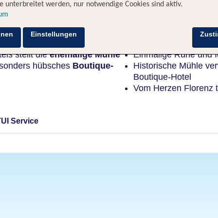
 unterbreitet werden, nur notwendige Cookies sind aktiv.
sum
Highlights
hnen
Einstellungen
Zust
els stellt die
ehemalige Mühle
Einmalige Ruhe und I
esonders hübsches
Boutique-
Historische Mühle ver
Boutique-Hotel
Vom Herzen Florenz t
TUI Service