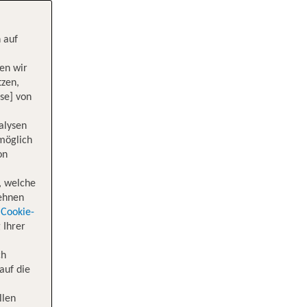
 auf
en wir
tzen,
se] von
alysen
 möglich
on
, welche
lehnen
Cookie-
 Ihrer
ch
auf die
llen