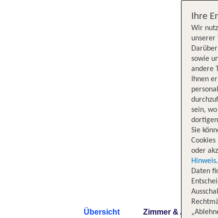
Ihre E
Wir nutz
unserer 
Darüber 
sowie un
andere 
Ihnen e
persona
durchzuf
sein, w
dortige
Sie könn
Cookies 
oder akz
Hinweis
Daten f
Entschei
Ausschal
Rechtmäß
Übersicht
Zimmer & Angebote
„Ablehn