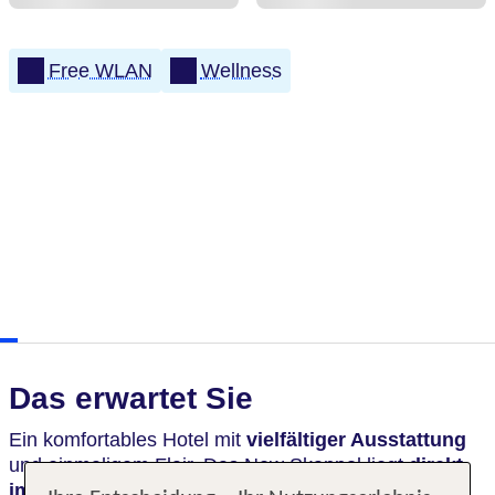
Free WLAN
Wellness
Das erwartet Sie
Ein komfortables Hotel mit
vielfältiger Ausstattung
und einmaligem Flair. Das New Skanpol liegt
direkt
im Stadtzentrum
von Kolberg mit seinen Cafés und