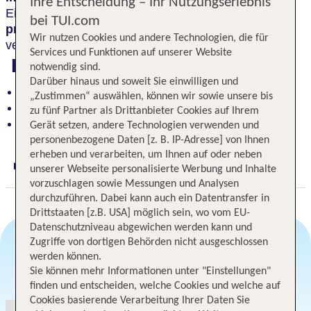
Ihre Entscheidung – Ihr Nutzungserlebnis
Einkaufsmöglichkeiten. Lassen Sie sich durch
bei TUI.com
professionellen Service und eine leckere Küche
Wir nutzen Cookies und andere Technologien, die für
verwöhnen.
Services und Funktionen auf unserer Website
Highlights
notwendig sind.
Darüber hinaus und soweit Sie einwilligen und
Zentral im Herzen von Kolberg mit lebhaftem Flair
„Zustimmen“ auswählen, können wir sowie unsere bis
Traumhafter Ostseestrand - Erholung pur
zu fünf Partner als Drittanbieter Cookies auf Ihrem
Verwöhnende Küche und professioneller Service
Gerät setzen, andere Technologien verwenden und
personenbezogene Daten [z. B. IP-Adresse] von Ihnen
erheben und verarbeiten, um Ihnen auf oder neben
unserer Webseite personalisierte Werbung und Inhalte
Digitaler und telefonischer 24/7 TUI Service
vorzuschlagen sowie Messungen und Analysen
durchzuführen. Dabei kann auch ein Datentransfer in
Drittstaaten [z.B. USA] möglich sein, wo vom EU-
Datenschutzniveau abgewichen werden kann und
Zugriffe von dortigen Behörden nicht ausgeschlossen
werden können.
Angebotsauswahl
Sie können mehr Informationen unter "Einstellungen"
finden und entscheiden, welche Cookies und welche auf
Cookies basierende Verarbeitung Ihrer Daten Sie