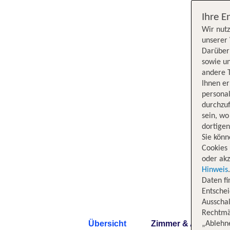
Ihre E
Wir nutz
unserer 
Darüber 
sowie un
andere 
Ihnen e
persona
durchzuf
sein, w
dortige
Sie könn
Cookies 
oder akz
Hinweis
Daten f
Entschei
Ausschal
Rechtmäß
Übersicht
Zimmer & Angebote
„Ablehn