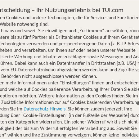
ntscheidung – Ihr Nutzungserlebnis bei TUI.com
en Cookies und andere Technologien, die für Services und Funktionen
Website notwendig sind.
hinaus und soweit Sie einwilligen und „Zustimmen“ auswählen, könn
sere bis zu fünf Partner als Drittanbieter Cookies auf Ihrem Gerät se
Technologien verwenden und personenbezogene Daten [z. B. IP-Adres
rheben und verarbeiten, um Ihnen auf oder neben unserer Webseite
lisierte Werbung und Inhalte vorzuschlagen sowie Messungen und An
ühren. Dabei kann auch ein Datentransfer in Drittstaaten [z.B. USA]
o vom EU-Datenschutzniveau abgewichen werden kann und Zugriffe v
n Behörden nicht ausgeschlossen werden können.
en mehr Informationen unter "Einstellungen" finden und entscheiden
und welche auf Cookies basierende Verarbeitung Ihrer Daten Sie ab
eptieren möchten. Weitere Information zu den Cookies finden Sie im
. Zusätzliche Informationen zur auf Cookies basierenden Verarbeitung
inden Sie im
Datenschutz-Hinweis
. Sie können zudem jederzeit Ihre
dung über "Cookie-Einstellungen" [in der Fußzeile der Webseite] dur
ten der Kategorien widerrufen. Ein solcher Widerruf wirkt sich nicht 
igkeit der bis zum Widerruf erfolgten Verarbeitung aus. Soweit Sie
Hotelinformationen
Lage
Bewertungen
en“ wählen und Ihre Zustimmung verweigern, können keine individue