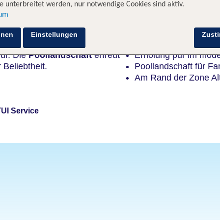
 unterbreitet werden, nur notwendige Cookies sind aktiv.
sum
Highlights
hnen
Einstellungen
Zust
pur. Die
Poollandschaft
erfreut
Erholung pur im mode
Beliebtheit.
Poollandschaft für Fa
Am Rand der Zone Al
TUI Service