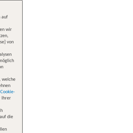
 auf
en wir
tzen,
se] von
alysen
 möglich
on
, welche
lehnen
Cookie-
 Ihrer
ch
auf die
llen