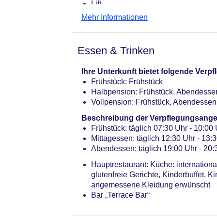
Lift
Gemeinschaftslounge/TV-Bereich
Mehr Informationen
Gartenanlage, Sonnenterrasse
Pools: 2
Pool: Mai - September; wetterabhäng
Essen & Trinken
Gebühr, Liegestühle: ohne Gebühr,
Kinderpool: Mai - September; wette
Ihre Unterkunft bietet folgende Ver
Badetücher: ohne Gebühr
Frühstück: Frühstück
Internet: WLAN/WiFi, im gesamten H
Halbpension: Frühstück, Abendesse
Zahlungsarten: TUI Card / VISA, Ma
Vollpension: Frühstück, Abendessen
Haustiere nicht erlaubt
Parkmöglichkeiten: Parkplatz (nach 
Beschreibung der Verpflegungsange
überdacht: ohne Gebühr
Frühstück: täglich 07:30 Uhr - 10:00 
Etagen: 3, Zimmer: 78
Mittagessen: täglich 12:30 Uhr - 13:3
Landeskategorie: 4 Sterne
Abendessen: täglich 19:00 Uhr - 20:3
Hauptrestaurant: Küche: internationa
glutenfreie Gerichte, Kinderbuffet, 
angemessene Kleidung erwünscht
Bar „Terrace Bar“