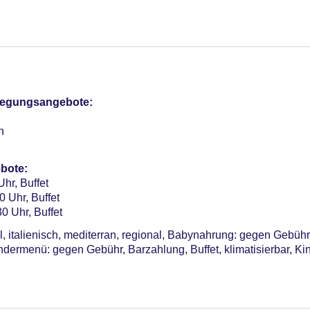
ig, ohne Gebühr, Outdoor, Süßwasser, integrierter Kinder/Baby
 Sonnenschirme: ohne Gebühr
rabhängig, ohne Gebühr, Outdoor, Süßwasser
pflegungsangebote:
otel (Anlage): ohne Gebühr
n
sterCard, EC Karte/Maestro
Verfügbarkeit), unbewacht: ohne Gebühr, Garage: pro Tag ca. 5 
bote:
Uhr, Buffet
0 Uhr, Buffet
0 Uhr, Buffet
l, italienisch, mediterran, regional, Babynahrung: gegen Gebüh
Kindermenü: gegen Gebühr, Barzahlung, Buffet, klimatisierbar, Ki