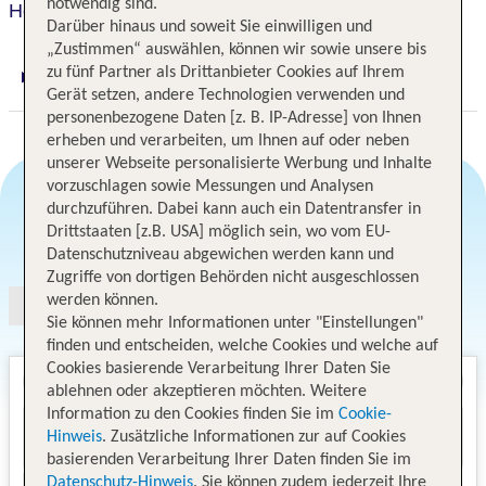
notwendig sind.
Hotel Papadopoli Venezia - MGallery
Darüber hinaus und soweit Sie einwilligen und
„Zustimmen“ auswählen, können wir sowie unsere bis
zu fünf Partner als Drittanbieter Cookies auf Ihrem
Digitaler und telefonischer 24/7 TUI Service
Gerät setzen, andere Technologien verwenden und
personenbezogene Daten [z. B. IP-Adresse] von Ihnen
erheben und verarbeiten, um Ihnen auf oder neben
unserer Webseite personalisierte Werbung und Inhalte
vorzuschlagen sowie Messungen und Analysen
durchzuführen. Dabei kann auch ein Datentransfer in
Drittstaaten [z.B. USA] möglich sein, wo vom EU-
Angebotsauswahl
Datenschutzniveau abgewichen werden kann und
Zugriffe von dortigen Behörden nicht ausgeschlossen
werden können.
Sie können mehr Informationen unter "Einstellungen"
finden und entscheiden, welche Cookies und welche auf
Cookies basierende Verarbeitung Ihrer Daten Sie
ablehnen oder akzeptieren möchten. Weitere
Information zu den Cookies finden Sie im
Cookie-
Hinweis
. Zusätzliche Informationen zur auf Cookies
basierenden Verarbeitung Ihrer Daten finden Sie im
Datenschutz-Hinweis
. Sie können zudem jederzeit Ihre