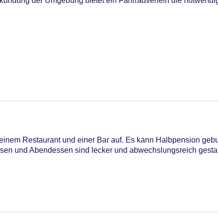
rkundung der Umgebung bietet ein Fahrradverleih die notwendi
astercard, Visa
 einem Restaurant und einer Bar auf. Es kann Halbpension geb
essen und Abendessen sind lecker und abwechslungsreich gestal