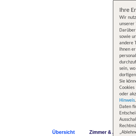
Ihre E
Wir nutz
unserer 
Darüber 
sowie un
andere 
Ihnen e
persona
durchzuf
sein, w
dortige
Sie könn
Cookies 
oder akz
Hinweis
Daten f
Entschei
Ausschal
Rechtmäß
Übersicht
Zimmer & Angebote
„Ablehn