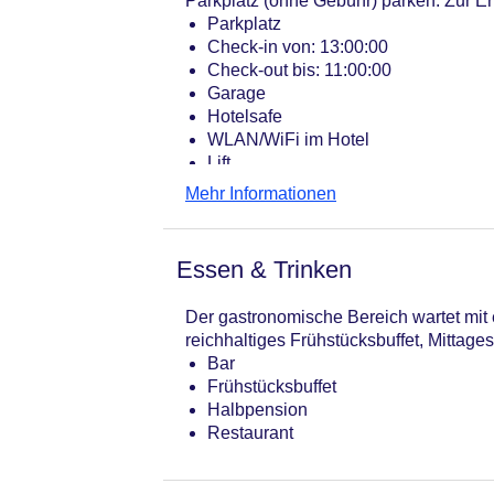
Parkplatz (ohne Gebühr) parken. Zur E
Parkplatz
Check-in von: 13:00:00
Check-out bis: 11:00:00
Garage
Hotelsafe
WLAN/WiFi im Hotel
Lift
Anzahl der Aufzüge: 1
Mehr Informationen
Haustiere
Zimmerservice
Gesamtanzahl der Zimmer: 35
Essen & Trinken
Pools:Indoor Pool, Outdoor Pool
Zahlungsarten: American Express, M
Der gastronomische Bereich wartet mit
Landeskategorie: 4 Sterne
reichhaltiges Frühstücksbuffet, Mittag
Bar
Frühstücksbuffet
Halbpension
Restaurant