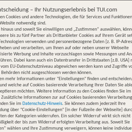
ntscheidung – Ihr Nutzungserlebnis bei TUI.com
en Cookies und andere Technologien, die für Services und Funktionen
Website notwendig sind.
hinaus und soweit Sie einwilligen und „Zustimmen“ auswählen, könn
sere bis zu fünf Partner als Drittanbieter Cookies auf Ihrem Gerät se
Technologien verwenden und personenbezogene Daten [z. B. IP-Adres
rheben und verarbeiten, um Ihnen auf oder neben unserer Webseite
lisierte Werbung und Inhalte vorzuschlagen sowie Messungen und An
ühren. Dabei kann auch ein Datentransfer in Drittstaaten [z.B. USA]
o vom EU-Datenschutzniveau abgewichen werden kann und Zugriffe v
n Behörden nicht ausgeschlossen werden können.
en mehr Informationen unter "Einstellungen" finden und entscheiden
und welche auf Cookies basierende Verarbeitung Ihrer Daten Sie ab
eptieren möchten. Weitere Information zu den Cookies finden Sie im
. Zusätzliche Informationen zur auf Cookies basierenden Verarbeitung
inden Sie im
Datenschutz-Hinweis
. Sie können zudem jederzeit Ihre
dung über "Cookie-Einstellungen" [in der Fußzeile der Webseite] dur
ten der Kategorien widerrufen. Ein solcher Widerruf wirkt sich nicht 
igkeit der bis zum Widerruf erfolgten Verarbeitung aus. Soweit Sie
Hotelinformationen
Lage
Bewertungen
en“ wählen und Ihre Zustimmung verweigern, können keine individue