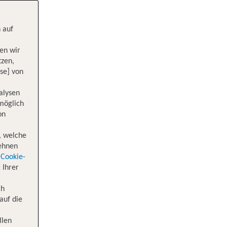
 auf
en wir
tzen,
se] von
alysen
 möglich
on
, welche
lehnen
Cookie-
 Ihrer
ch
auf die
llen