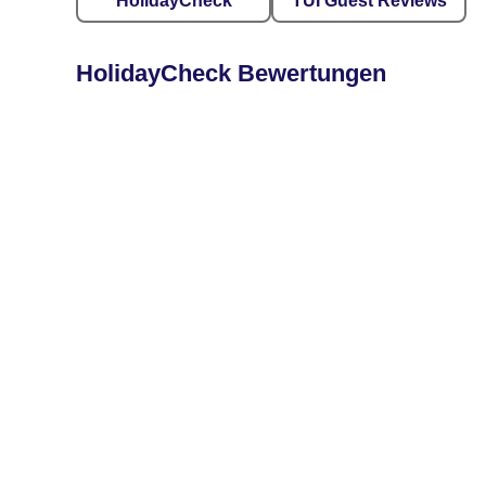
HolidayCheck
TUI Guest Reviews
HolidayCheck Bewertungen