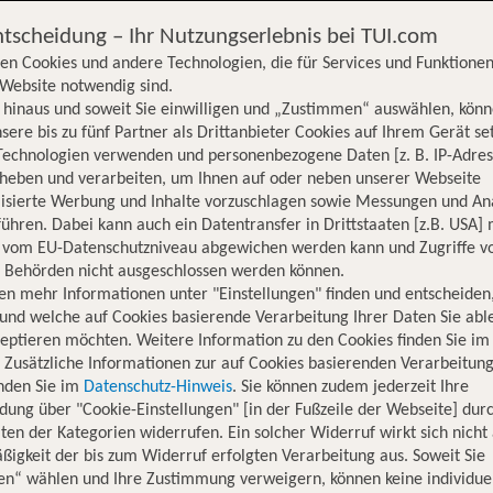
ntscheidung – Ihr Nutzungserlebnis bei TUI.com
en Cookies und andere Technologien, die für Services und Funktionen
Website notwendig sind.
hinaus und soweit Sie einwilligen und „Zustimmen“ auswählen, könn
sere bis zu fünf Partner als Drittanbieter Cookies auf Ihrem Gerät se
Technologien verwenden und personenbezogene Daten [z. B. IP-Adres
rheben und verarbeiten, um Ihnen auf oder neben unserer Webseite
lisierte Werbung und Inhalte vorzuschlagen sowie Messungen und An
ühren. Dabei kann auch ein Datentransfer in Drittstaaten [z.B. USA]
o vom EU-Datenschutzniveau abgewichen werden kann und Zugriffe v
n Behörden nicht ausgeschlossen werden können.
en mehr Informationen unter "Einstellungen" finden und entscheiden
und welche auf Cookies basierende Verarbeitung Ihrer Daten Sie ab
eptieren möchten. Weitere Information zu den Cookies finden Sie im
. Zusätzliche Informationen zur auf Cookies basierenden Verarbeitung
inden Sie im
Datenschutz-Hinweis
. Sie können zudem jederzeit Ihre
dung über "Cookie-Einstellungen" [in der Fußzeile der Webseite] dur
ten der Kategorien widerrufen. Ein solcher Widerruf wirkt sich nicht 
igkeit der bis zum Widerruf erfolgten Verarbeitung aus. Soweit Sie
Hotelinformationen
Lage
Bewertungen
en“ wählen und Ihre Zustimmung verweigern, können keine individue