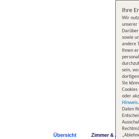
Ihre E
Wir nutz
unserer 
Darüber 
sowie un
andere 
Ihnen e
persona
durchzuf
sein, w
dortige
Sie könn
Cookies 
oder akz
Hinweis
Daten f
Entschei
Ausschal
Rechtmäß
Übersicht
Zimmer & Angebote
„Ablehn