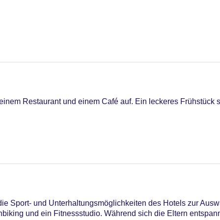
15
einem Restaurant und einem Café auf. Ein leckeres Frühstück s
C Maestro, Mastercard, Visa
n die Sport- und Unterhaltungsmöglichkeiten des Hotels zur Au
biking und ein Fitnessstudio. Während sich die Eltern entspa