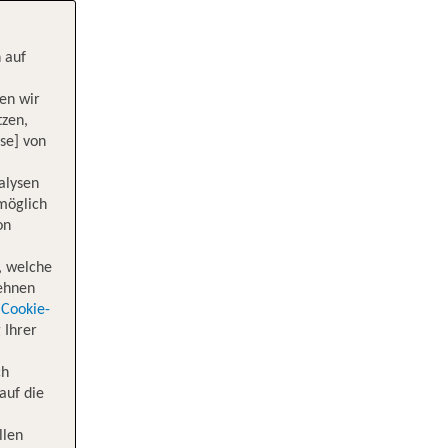
 auf
en wir
tzen,
se] von
alysen
 möglich
on
, welche
lehnen
Cookie-
 Ihrer
ch
auf die
llen