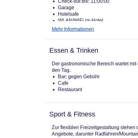
Check-out bis: 11:00:00
Garage
Hotelsafe
WLAN/WiFi im Hotel
Letzte umfassende Renovierung: 20
Mehr Informationen
Lift
Minimarkt
Anzahl der Aufzüge: 1
Essen & Trinken
Haustiere: gegen Gebühr
Zimmerservice
Der gastronomische Bereich wartet mit 
Gesamtanzahl der Stockwerke: 6
den Tag.
Gesamtanzahl der Zimmer: 45
Bar: gegen Gebühr
Zahlungsarten: American Express, E
Cafe
Landeskategorie: 3 Sterne
Restaurant
Sport & Fitness
Zur flexiblen Freizeitgestaltung stehe
Angebote, darunter Radfahren/Mountain