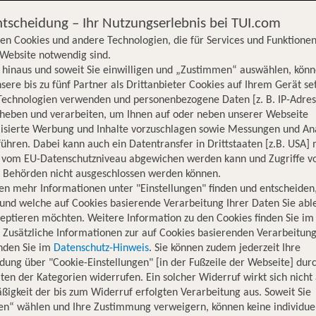
ntscheidung – Ihr Nutzungserlebnis bei TUI.com
en Cookies und andere Technologien, die für Services und Funktionen
Website notwendig sind.
hinaus und soweit Sie einwilligen und „Zustimmen“ auswählen, könn
sere bis zu fünf Partner als Drittanbieter Cookies auf Ihrem Gerät se
Technologien verwenden und personenbezogene Daten [z. B. IP-Adres
rheben und verarbeiten, um Ihnen auf oder neben unserer Webseite
lisierte Werbung und Inhalte vorzuschlagen sowie Messungen und An
ühren. Dabei kann auch ein Datentransfer in Drittstaaten [z.B. USA]
o vom EU-Datenschutzniveau abgewichen werden kann und Zugriffe v
n Behörden nicht ausgeschlossen werden können.
en mehr Informationen unter "Einstellungen" finden und entscheiden
und welche auf Cookies basierende Verarbeitung Ihrer Daten Sie ab
eptieren möchten. Weitere Information zu den Cookies finden Sie im
. Zusätzliche Informationen zur auf Cookies basierenden Verarbeitung
inden Sie im
Datenschutz-Hinweis
. Sie können zudem jederzeit Ihre
dung über "Cookie-Einstellungen" [in der Fußzeile der Webseite] dur
ten der Kategorien widerrufen. Ein solcher Widerruf wirkt sich nicht 
igkeit der bis zum Widerruf erfolgten Verarbeitung aus. Soweit Sie
Hotelinformationen
Lage
Bewertungen
en“ wählen und Ihre Zustimmung verweigern, können keine individue