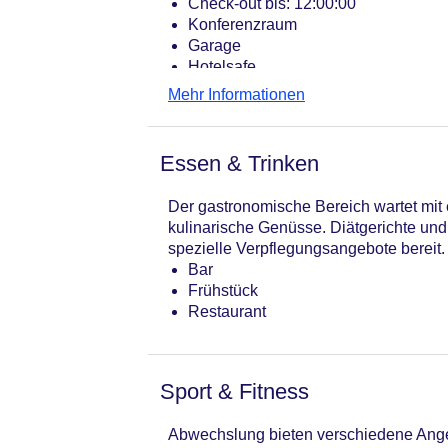
Check-out bis: 12:00:00
Konferenzraum
Garage
Hotelsafe
WLAN/WiFi im Hotel
Mehr Informationen
Letzte umfassende Renovierung: 20
Lift
Anzahl der Konferenzräume: 1
Essen & Trinken
Anzahl der Aufzüge: 1
Zimmerservice
Der gastronomische Bereich wartet mit 
Gesamtanzahl der Zimmer: 48
kulinarische Genüsse. Diätgerichte und
Zahlungsarten: EC Maestro, Masterc
spezielle Verpflegungsangebote bereit.
Landeskategorie: 3 Sterne
Bar
Frühstück
Restaurant
Sport & Fitness
Abwechslung bieten verschiedene Angeb