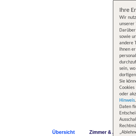
Ihre E
Wir nutz
unserer 
Darüber 
sowie un
andere 
Ihnen e
persona
durchzuf
sein, w
dortige
Sie könn
Cookies 
oder akz
Hinweis
Daten f
Entschei
Ausschal
Rechtmäß
Übersicht
Zimmer & Angebote
„Ablehn