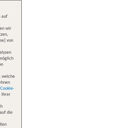
 auf
en wir
tzen,
se] von
alysen
 möglich
on
, welche
lehnen
Cookie-
 Ihrer
ch
auf die
llen