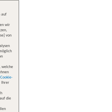
 auf
en wir
tzen,
se] von
alysen
 möglich
on
, welche
lehnen
Cookie-
 Ihrer
ch
auf die
llen