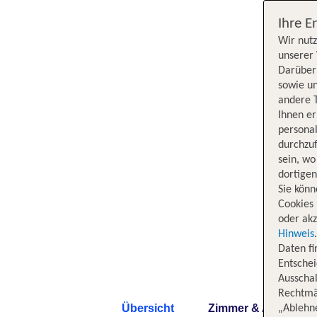
Ihre E
Wir nutz
unserer 
Darüber 
sowie un
andere 
Ihnen e
persona
durchzuf
sein, w
dortige
Sie könn
Cookies 
oder akz
Hinweis
Daten f
Entschei
Ausschal
Rechtmäß
Übersicht
Zimmer & Angebote
„Ablehn