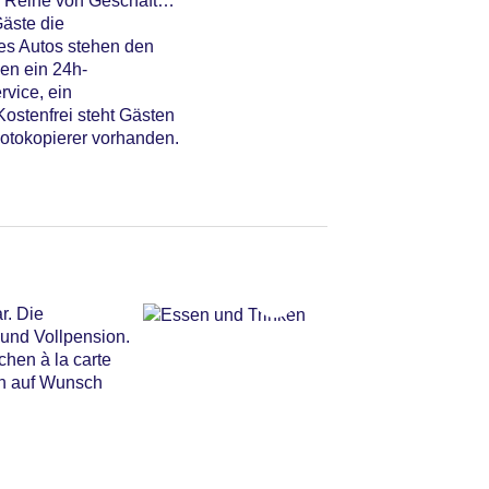
ne Reihe von Geschäften
äste die
es Autos stehen den
en ein 24h-
rvice, ein
ostenfrei steht Gästen
Fotokopierer vorhanden.
r. Die
 und Vollpension.
chen à la carte
en auf Wunsch