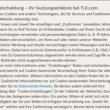
ntscheidung – Ihr Nutzungserlebnis bei TUI.com
en Cookies und andere Technologien, die für Services und Funktionen
Website notwendig sind.
hinaus und soweit Sie einwilligen und „Zustimmen“ auswählen, könn
sere bis zu fünf Partner als Drittanbieter Cookies auf Ihrem Gerät se
Technologien verwenden und personenbezogene Daten [z. B. IP-Adres
rheben und verarbeiten, um Ihnen auf oder neben unserer Webseite
lisierte Werbung und Inhalte vorzuschlagen sowie Messungen und An
ühren. Dabei kann auch ein Datentransfer in Drittstaaten [z.B. USA]
o vom EU-Datenschutzniveau abgewichen werden kann und Zugriffe v
n Behörden nicht ausgeschlossen werden können.
en mehr Informationen unter "Einstellungen" finden und entscheiden
und welche auf Cookies basierende Verarbeitung Ihrer Daten Sie ab
eptieren möchten. Weitere Information zu den Cookies finden Sie im
. Zusätzliche Informationen zur auf Cookies basierenden Verarbeitung
inden Sie im
Datenschutz-Hinweis
. Sie können zudem jederzeit Ihre
dung über "Cookie-Einstellungen" [in der Fußzeile der Webseite] dur
ten der Kategorien widerrufen. Ein solcher Widerruf wirkt sich nicht 
igkeit der bis zum Widerruf erfolgten Verarbeitung aus. Soweit Sie
Hotelinformationen
Lage
Bewertungen
en“ wählen und Ihre Zustimmung verweigern, können keine individue