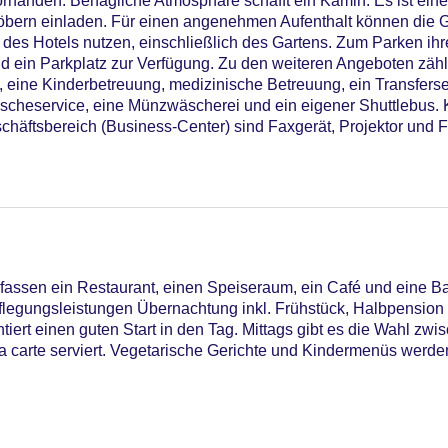
orhanden. Behagliche Atmosphäre schafft ein Kamin. Es ist ei
bern einladen. Für einen angenehmen Aufenthalt können die G
des Hotels nutzen, einschließlich des Gartens. Zum Parken ihr
 ein Parkplatz zur Verfügung. Zu den weiteren Angeboten zähl
e, eine Kinderbetreuung, medizinische Betreuung, ein Transferse
scheservice, eine Münzwäscherei und ein eigener Shuttlebus. K
chäftsbereich (Business-Center) sind Faxgerät, Projektor und 
assen ein Restaurant, einen Speiseraum, ein Café und eine Ba
flegungsleistungen Übernachtung inkl. Frühstück, Halbpension
tiert einen guten Start in den Tag. Mittags gibt es die Wahl zwis
a carte serviert. Vegetarische Gerichte und Kindermenüs werd
iners Club, Mastercard, Visa