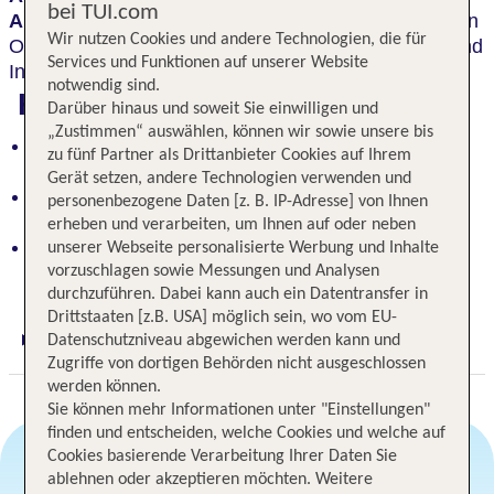
bei TUI.com
Ambiente
und
moderner Ausstattung
macht diesen
Wir nutzen Cookies und andere Technologien, die für
Ort zu einem einzigartigen Refugium für Erholung und
Services und Funktionen auf unserer Website
Inspiration.
notwendig sind.
Highlights
Darüber hinaus und soweit Sie einwilligen und
„Zustimmen“ auswählen, können wir sowie unsere bis
Traumhaftes Schlosshotel über dem Elbtal mit
zu fünf Partner als Drittanbieter Cookies auf Ihrem
spektakulärem Ausblick
Gerät setzen, andere Technologien verwenden und
Historisches Ambiente trifft auf moderne
personenbezogene Daten [z. B. IP-Adresse] von Ihnen
Ausstattung für einzigartiges Wohnerlebnis
erheben und verarbeiten, um Ihnen auf oder neben
Perfekte Balance zwischen Naturidylle und
unserer Webseite personalisierte Werbung und Inhalte
Stadtnähe zu Dresden
vorzuschlagen sowie Messungen und Analysen
durchzuführen. Dabei kann auch ein Datentransfer in
Drittstaaten [z.B. USA] möglich sein, wo vom EU-
Datenschutzniveau abgewichen werden kann und
Digitaler und telefonischer 24/7 TUI Service
Zugriffe von dortigen Behörden nicht ausgeschlossen
werden können.
Sie können mehr Informationen unter "Einstellungen"
finden und entscheiden, welche Cookies und welche auf
Cookies basierende Verarbeitung Ihrer Daten Sie
ablehnen oder akzeptieren möchten. Weitere