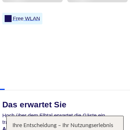
Free WLAN
Das erwartet Sie
Hoch über dem Elbtal erwartet die Gäste ein
traumhaftes Schlosshotel mit
spektakulärem
Ihre Entscheidung – Ihr Nutzungserlebnis
Ausblick
. Die Kombination aus
historischem