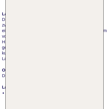
Lage & Umgebung
Diese Unterkunft bietet eine perfekte Balance
zwischen Naturidylle und Stadtnähe. Eingebettet in
eine ruhige Umgebung, liegt sie dennoch nur ca. 6 km
vom lebendigen Zentrum Dresdens entfernt. Der
Hauptbahnhof ist in etwa 7 km erreichbar. Gäste
genießen hier die Ruhe der Natur, während die
kulturellen Schätze der sächsischen
Landeshauptstadt in greifbarer Nähe warten.
Ort
Dresden
Lage
inmitten der Natur, im Naturschutzgebiet, ruhig