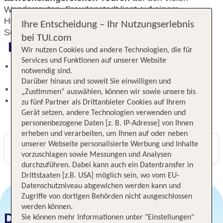
Wanderrouten. Freudenstadt liegt auf einem
Hochplateau, die Nähe zu Frankreich und der
Ihre Entscheidung – Ihr Nutzungserlebnis
Schweiz macht diese Gegend so reizvoll.
bei TUI.com
Highlights
Wir nutzen Cookies und andere Technologien, die für
Services und Funktionen auf unserer Website
Vielfältige Touren durch den Schwarzwald – Natur
notwendig sind.
pur!
Darüber hinaus und soweit Sie einwilligen und
Reizvolle Nähe zu Frankreich und der Schweiz
„Zustimmen“ auswählen, können wir sowie unsere bis
Nur ca. 800 m bis ins Stadtzentrum von
zu fünf Partner als Drittanbieter Cookies auf Ihrem
Freudenstadt
Gerät setzen, andere Technologien verwenden und
personenbezogene Daten [z. B. IP-Adresse] von Ihnen
erheben und verarbeiten, um Ihnen auf oder neben
unserer Webseite personalisierte Werbung und Inhalte
Digitaler und telefonischer 24/7 TUI Service
vorzuschlagen sowie Messungen und Analysen
durchzuführen. Dabei kann auch ein Datentransfer in
Drittstaaten [z.B. USA] möglich sein, wo vom EU-
Datenschutzniveau abgewichen werden kann und
Zugriffe von dortigen Behörden nicht ausgeschlossen
werden können.
Datum und Preise
Sie können mehr Informationen unter "Einstellungen"