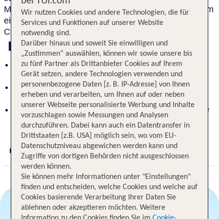
bei TUI.com
Mit viel Liebe zum Detail zeigt sich das Hotel in einem
Wir nutzen Cookies und andere Technologien, die für
einzigartigen,
regionalen und zugleich modernem
Services und Funktionen auf unserer Website
Charakter.
notwendig sind.
Highlights
Darüber hinaus und soweit Sie einwilligen und
„Zustimmen“ auswählen, können wir sowie unsere bis
Ruhiges Refugium inmitten eines idyllischen
zu fünf Partner als Drittanbieter Cookies auf Ihrem
Gerät setzen, andere Technologien verwenden und
Landschaftsparks mit Pinien
personenbezogene Daten [z. B. IP-Adresse] von Ihnen
Einzigartiges Ambiente mit regionalen Akzenten
erheben und verarbeiten, um Ihnen auf oder neben
und modernem Charme
unserer Webseite personalisierte Werbung und Inhalte
Bekanntes Restaurant mit ausgezeichneter Küche
vorzuschlagen sowie Messungen und Analysen
auf dem Gelände
durchzuführen. Dabei kann auch ein Datentransfer in
Drittstaaten [z.B. USA] möglich sein, wo vom EU-
Datenschutzniveau abgewichen werden kann und
Digitaler und telefonischer 24/7 TUI Service
Zugriffe von dortigen Behörden nicht ausgeschlossen
werden können.
Sie können mehr Informationen unter "Einstellungen"
finden und entscheiden, welche Cookies und welche auf
Cookies basierende Verarbeitung Ihrer Daten Sie
ablehnen oder akzeptieren möchten. Weitere
Information zu den Cookies finden Sie im
Cookie-