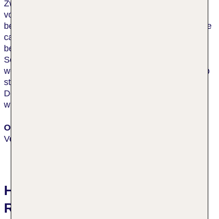
Zwischen Nizza und Cannes gelegen und nur 14 km
vom Flughafen entfernt. Die leichte Hanglage bietet
beste Voraussetzungen für einen tollen Weitblick. Die
ca. ein Hektar große Hotelanalage ist mit Bäumen
bewachsen, so dass hier genügend kühle
Schattenplätze vorhanden sind. Das Restaurant ist
weithin für seine gute Küche bekannt. Als Ausflugstip
steht die Chapelle du Rosaire im
Dominikanerinnenkloster ganz hoch im Kurs. Diese
wurde von Henri Matisse ausgestaltet.
Ort
Vence
Hotelbewertungen Hotel Spa &
Restaurant Cantemerle