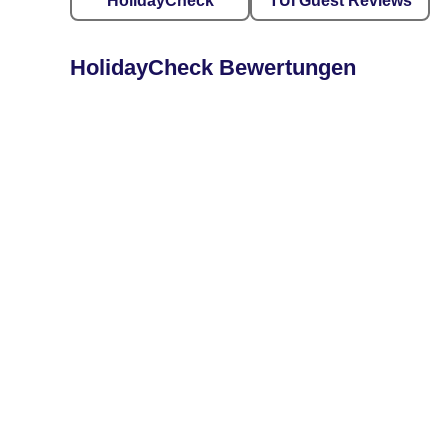
HolidayCheck
TUI Guest Reviews
HolidayCheck Bewertungen