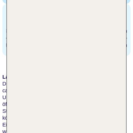
Entfernungen
Strand
1.6 km
Bahnhof
122.7 km
Lage & Umgebung
Das moderne Stadthotel liegt im Herzen von Nizza,
ca. 400 m vom Strand entfernt. In der näheren
Umgebung gibt es zahlreiche Restaurants sowie
öffentliche Verkehrsmittel, die die Besucher in das
Stadt- und Touristenzentrum (ca. 5 km) bringen
können. Es erwarten die Gäste
Einkaufsmöglichkeiten, Bars und Pubs, die nur
wenige Schritte vom Hotel entfernt sind. Zum