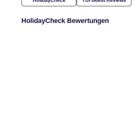
HolidayCheck
TUI Guest Reviews
HolidayCheck Bewertungen