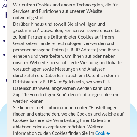
Wir nutzen Cookies und andere Technologien, die für
Atmosphäre.
Services und Funktionen auf unserer Website
Highlights
notwendig sind.
Darüber hinaus und soweit Sie einwilligen und
Seit 130 Jahren in Familienbesitz – herzliche
„Zustimmen“ auswählen, können wir sowie unsere bis
Tradition
zu fünf Partner als Drittanbieter Cookies auf Ihrem
Perfekte Gastlichkeit in fröhlich-familiärer
Gerät setzen, andere Technologien verwenden und
Atmosphäre
personenbezogene Daten [z. B. IP-Adresse] von Ihnen
Idealer Startpunkt an Jungbrunnen und
erheben und verarbeiten, um Ihnen auf oder neben
"Bummelallee" für unvergessliche Ausflüge
unserer Webseite personalisierte Werbung und Inhalte
vorzuschlagen sowie Messungen und Analysen
durchzuführen. Dabei kann auch ein Datentransfer in
Digitaler und telefonischer 24/7 TUI Service
Drittstaaten [z.B. USA] möglich sein, wo vom EU-
Datenschutzniveau abgewichen werden kann und
Zugriffe von dortigen Behörden nicht ausgeschlossen
werden können.
Sie können mehr Informationen unter "Einstellungen"
finden und entscheiden, welche Cookies und welche auf
Cookies basierende Verarbeitung Ihrer Daten Sie
Angebotsauswahl
ablehnen oder akzeptieren möchten. Weitere
Information zu den Cookies finden Sie im
Cookie-