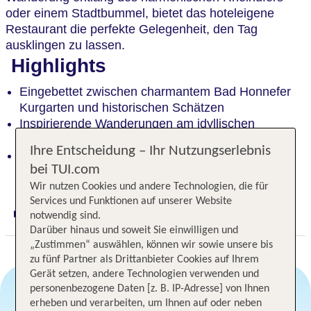
oder einem Stadtbummel, bietet das hoteleigene
Restaurant die perfekte Gelegenheit, den Tag
ausklingen zu lassen.
Highlights
Eingebettet zwischen charmantem Bad Honnefer
Kurgarten und historischen Schätzen
Inspirierende Wanderungen am idyllischen
Rheinufer. Perfekte Entspannung
Ihre Entscheidung – Ihr Nutzungserlebnis
Zentral in Bad Honnef. Weit weg vom Alltag.
bei TUI.com
Perfekte Auszeit
Wir nutzen Cookies und andere Technologien, die für
Services und Funktionen auf unserer Website
notwendig sind.
Digitaler und telefonischer 24/7 TUI Service
Darüber hinaus und soweit Sie einwilligen und
„Zustimmen“ auswählen, können wir sowie unsere bis
zu fünf Partner als Drittanbieter Cookies auf Ihrem
Gerät setzen, andere Technologien verwenden und
personenbezogene Daten [z. B. IP-Adresse] von Ihnen
erheben und verarbeiten, um Ihnen auf oder neben