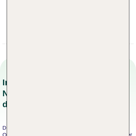
53604 Bad Honnef
Deutschland Nordrhein-Westfalen
+49 022241890
reservations@hotel-badhonnef.com
Informationen zu
Nachhaltigkeitskonzepten in
der Unterkunft
Dieses Hotel wurde von einer unabhängigen
Organisation als nachhaltiges Hotel zertifiziert. Dieser