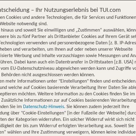
ntscheidung – Ihr Nutzungserlebnis bei TUI.com
en Cookies und andere Technologien, die für Services und Funktionen
Website notwendig sind.
hinaus und soweit Sie einwilligen und „Zustimmen“ auswählen, könn
sere bis zu fünf Partner als Drittanbieter Cookies auf Ihrem Gerät se
Technologien verwenden und personenbezogene Daten [z. B. IP-Adres
rheben und verarbeiten, um Ihnen auf oder neben unserer Webseite
lisierte Werbung und Inhalte vorzuschlagen sowie Messungen und An
ühren. Dabei kann auch ein Datentransfer in Drittstaaten [z.B. USA]
o vom EU-Datenschutzniveau abgewichen werden kann und Zugriffe v
n Behörden nicht ausgeschlossen werden können.
en mehr Informationen unter "Einstellungen" finden und entscheiden
und welche auf Cookies basierende Verarbeitung Ihrer Daten Sie ab
eptieren möchten. Weitere Information zu den Cookies finden Sie im
. Zusätzliche Informationen zur auf Cookies basierenden Verarbeitung
inden Sie im
Datenschutz-Hinweis
. Sie können zudem jederzeit Ihre
dung über "Cookie-Einstellungen" [in der Fußzeile der Webseite] dur
ten der Kategorien widerrufen. Ein solcher Widerruf wirkt sich nicht 
igkeit der bis zum Widerruf erfolgten Verarbeitung aus. Soweit Sie
Hotelinformationen
Lage
Bewertungen
en“ wählen und Ihre Zustimmung verweigern, können keine individue