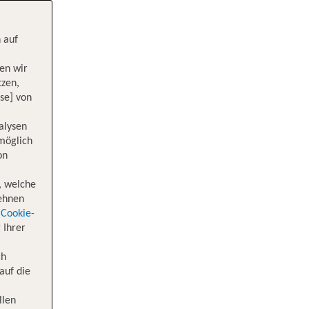
 auf
en wir
tzen,
se] von
alysen
 möglich
on
, welche
lehnen
Cookie-
 Ihrer
ch
auf die
llen