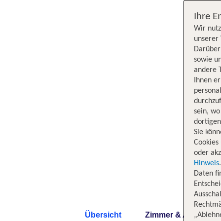
Ihre E
Wir nutz
unserer 
Darüber 
sowie un
andere 
Ihnen e
persona
durchzuf
sein, w
dortige
Sie könn
Cookies 
oder akz
Hinweis
Daten f
Entschei
Ausschal
Rechtmäß
Übersicht
Zimmer & Angebote
„Ablehn