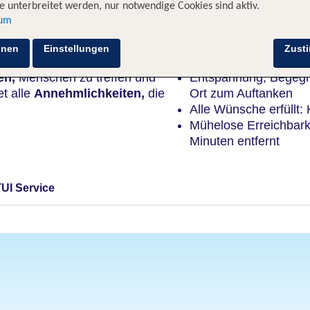
 unterbreitet werden, nur notwendige Cookies sind aktiv.
sum
Highlights
hnen
Einstellungen
Zust
en,
Menschen zu treffen und
Entspannung, Begegn
et alle
Annehmlichkeiten,
die
Ort zum Auftanken
Alle Wünsche erfüllt
Mühelose Erreichbarke
Minuten entfernt
TUI Service