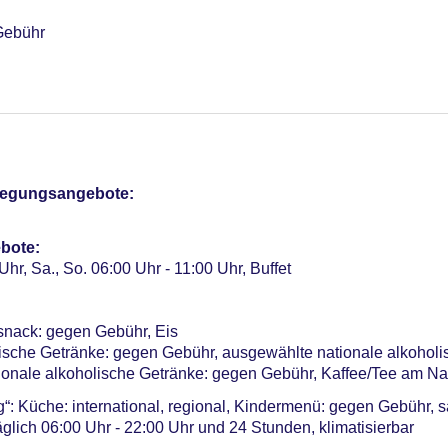
 Gebühr
otel (Anlage): ohne Gebühr
terCard, American Express, Diners, EC Karte/Maestro, die Hint
pflegungsangebote:
30 EUR, Katze erlaubt: pro Tag ab 30 EUR
g ab 25 EUR
bote:
me: 5, klimatisierte Tagungsräume, Tageslicht, Tagungsequipm
Uhr, Sa., So. 06:00 Uhr - 11:00 Uhr, Buffet
r: 312
snack: gegen Gebühr, Eis
lische Getränke: gegen Gebühr, ausgewählte nationale alkoholi
ionale alkoholische Getränke: gegen Gebühr, Kaffee/Tee am Na
“: Küche: international, regional, Kindermenü: gegen Gebühr, 
äglich 06:00 Uhr - 22:00 Uhr und 24 Stunden, klimatisierbar