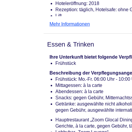
Hoteleröffnung: 2018
Rezeption: täglich, Hotelsafe: ohne
Lift
Gemeinschaftslounge/TV-Bereich
Mehr Informationen
Internet: WLAN/WiFi, im gesamten H
Internetterminal: ohne Gebühr
Wäscheservice: gegen Gebühr
Essen & Trinken
Zahlungsarten: TUI Card / VISA, Mas
Kreditkarte beim Check In ist Pflicht
Ihre Unterkunft bietet folgende Ver
Haustier: Hund erlaubt: pro Tag ab 
Frühstück
Parkmöglichkeiten: Garage: pro Ta
Businesscenter
Beschreibung der Verpflegungsange
Tagungseinrichtungen: Konferenzräu
Frühstück: Mo.-Fr. 06:00 Uhr - 10:00 
Coffee Breaks: gegen Gebühr
Mittagessen: à la carte
Größe des Hotels/Anlage: 3000 qm
Abendessen: à la carte
Gebäudeanzahl: 1, Etagen: 6, Zimme
Snacks: gegen Gebühr, Mitternachts
Landeskategorie: 4 Sterne
Getränke: ausgewählte nicht alkoho
gegen Gebühr, ausgewählte internat
Hauptrestaurant „Zoom Glocal Dining
Gerichte, à la carte, gegen Gebühr, t