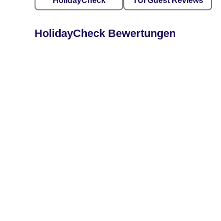
HolidayCheck
TUI Guest Reviews
HolidayCheck Bewertungen