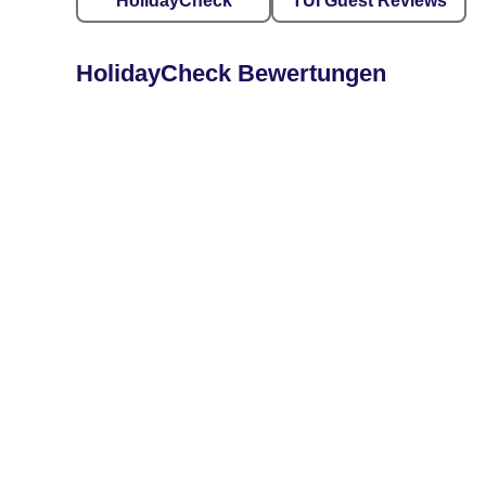
HolidayCheck
TUI Guest Reviews
HolidayCheck Bewertungen