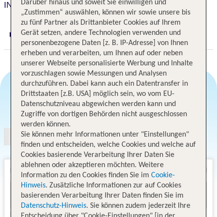
Darüber hinaus und soweit Sie einwilligen und
INX Design Hotel
„Zustimmen“ auswählen, können wir sowie unsere bis
zu fünf Partner als Drittanbieter Cookies auf Ihrem
Gerät setzen, andere Technologien verwenden und
Digitaler und telefonischer 24/7 TUI Service
personenbezogene Daten [z. B. IP-Adresse] von Ihnen
erheben und verarbeiten, um Ihnen auf oder neben
unserer Webseite personalisierte Werbung und Inhalte
vorzuschlagen sowie Messungen und Analysen
durchzuführen. Dabei kann auch ein Datentransfer in
Drittstaaten [z.B. USA] möglich sein, wo vom EU-
Datenschutzniveau abgewichen werden kann und
Angebotsauswahl
Zugriffe von dortigen Behörden nicht ausgeschlossen
werden können.
Sie können mehr Informationen unter "Einstellungen"
finden und entscheiden, welche Cookies und welche auf
Cookies basierende Verarbeitung Ihrer Daten Sie
ablehnen oder akzeptieren möchten. Weitere
Information zu den Cookies finden Sie im
Cookie-
Hinweis
. Zusätzliche Informationen zur auf Cookies
basierenden Verarbeitung Ihrer Daten finden Sie im
Datenschutz-Hinweis
. Sie können zudem jederzeit Ihre
Entscheidung über "Cookie-Einstellungen" [in der