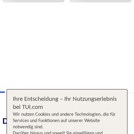
Ihre Entscheidung – Ihr Nutzungserlebnis
bei TUI.com
Wir nutzen Cookies und andere Technologien, die für
Das erwartet Sie
Services und Funktionen auf unserer Website
notwendig sind.
Darüber hinaus und soweit Sie einwilligen und