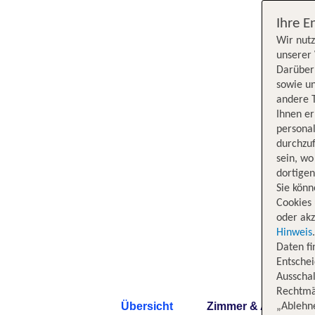
Ihre E
Wir nutz
unserer 
Darüber 
sowie un
andere 
Ihnen e
persona
durchzuf
sein, w
dortige
Sie könn
Cookies 
oder akz
Hinweis
Daten f
Entschei
Ausschal
Rechtmäß
Übersicht
Zimmer & Angebote
„Ablehn