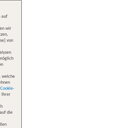
 auf
en wir
tzen,
se] von
alysen
 möglich
on
, welche
lehnen
Cookie-
 Ihrer
ch
auf die
llen