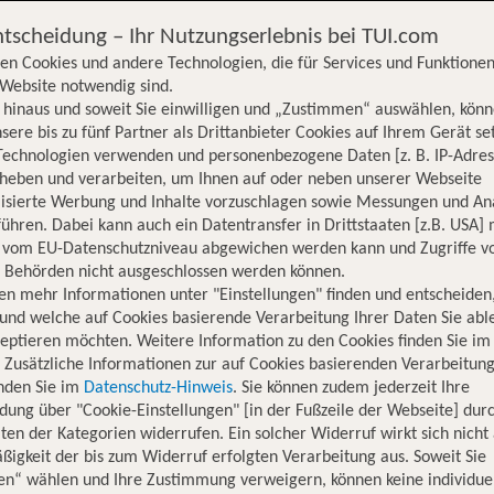
ntscheidung – Ihr Nutzungserlebnis bei TUI.com
en Cookies und andere Technologien, die für Services und Funktionen
Website notwendig sind.
hinaus und soweit Sie einwilligen und „Zustimmen“ auswählen, könn
sere bis zu fünf Partner als Drittanbieter Cookies auf Ihrem Gerät se
Technologien verwenden und personenbezogene Daten [z. B. IP-Adres
rheben und verarbeiten, um Ihnen auf oder neben unserer Webseite
lisierte Werbung und Inhalte vorzuschlagen sowie Messungen und An
ühren. Dabei kann auch ein Datentransfer in Drittstaaten [z.B. USA]
o vom EU-Datenschutzniveau abgewichen werden kann und Zugriffe v
n Behörden nicht ausgeschlossen werden können.
en mehr Informationen unter "Einstellungen" finden und entscheiden
und welche auf Cookies basierende Verarbeitung Ihrer Daten Sie ab
eptieren möchten. Weitere Information zu den Cookies finden Sie im
. Zusätzliche Informationen zur auf Cookies basierenden Verarbeitung
inden Sie im
Datenschutz-Hinweis
. Sie können zudem jederzeit Ihre
dung über "Cookie-Einstellungen" [in der Fußzeile der Webseite] dur
ten der Kategorien widerrufen. Ein solcher Widerruf wirkt sich nicht 
igkeit der bis zum Widerruf erfolgten Verarbeitung aus. Soweit Sie
Hotelinformationen
Lage
Bewertungen
en“ wählen und Ihre Zustimmung verweigern, können keine individue