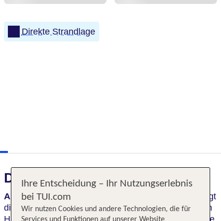
Direkte Strandlage
Das erwartet Sie
Ihre Entscheidung – Ihr Nutzungserlebnis
Aufgefächert wie gespannte Segel einer Yacht
ragt
bei TUI.com
die gläserne Fassade dieses neuen Cityhotels in den
Wir nutzen Cookies und andere Technologien, die für
Himmel. Luxuriöse Zimmer mit Meerblick spiegeln die
Services und Funktionen auf unserer Website