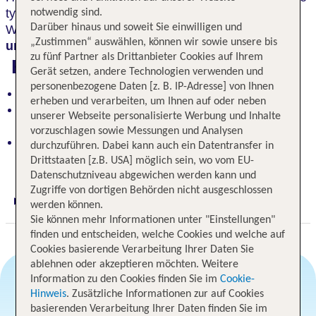
typischen Farben der maritimen Umgebung. Der
notwendig sind.
Darüber hinaus und soweit Sie einwilligen und
Wellnessbereich Badhuis begeistert mit
Innenpool
„Zustimmen“ auswählen, können wir sowie unsere bis
und Saunalandschaft
.
zu fünf Partner als Drittanbieter Cookies auf Ihrem
Highlights
Gerät setzen, andere Technologien verwenden und
personenbezogene Daten [z. B. IP-Adresse] von Ihnen
Neues Cityhotel mit luxuriösen Meerblickzimmern
erheben und verarbeiten, um Ihnen auf oder neben
Wellnessbereich Badhuis mit Innenpool und
unserer Webseite personalisierte Werbung und Inhalte
Saunalandschaft
vorzuschlagen sowie Messungen und Analysen
Direkt an der holländischen Nordseeküste im
durchzuführen. Dabei kann auch ein Datentransfer in
Trendviertel Noordelijk Havenhoofd
Drittstaaten [z.B. USA] möglich sein, wo vom EU-
Datenschutzniveau abgewichen werden kann und
Zugriffe von dortigen Behörden nicht ausgeschlossen
Digitaler und telefonischer 24/7 TUI Service
werden können.
Sie können mehr Informationen unter "Einstellungen"
finden und entscheiden, welche Cookies und welche auf
Cookies basierende Verarbeitung Ihrer Daten Sie
ablehnen oder akzeptieren möchten. Weitere
Information zu den Cookies finden Sie im
Cookie-
Hinweis
. Zusätzliche Informationen zur auf Cookies
Angebotsauswahl
basierenden Verarbeitung Ihrer Daten finden Sie im