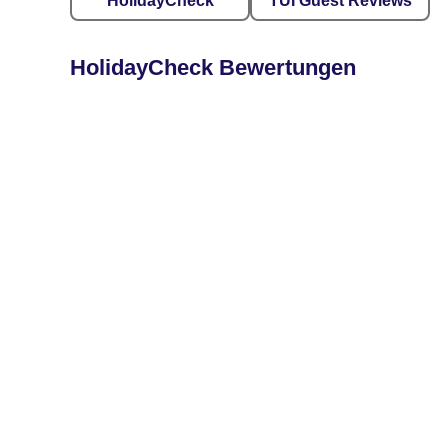
HolidayCheck
TUI Guest Reviews
HolidayCheck Bewertungen