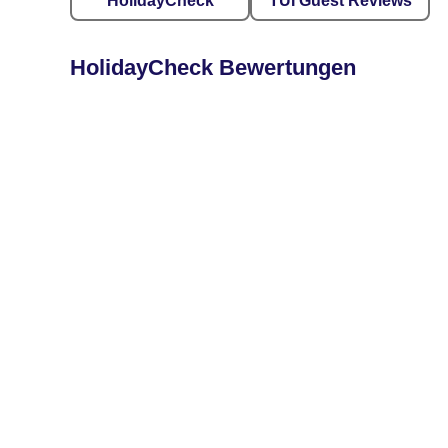
HolidayCheck
TUI Guest Reviews
HolidayCheck Bewertungen