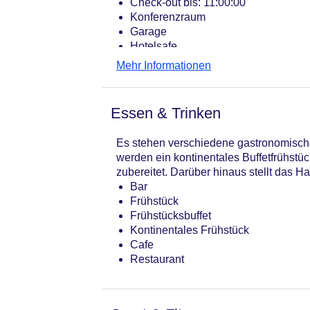
Check-out bis: 11:00:00
Konferenzraum
Garage
Hotelsafe
WLAN/WiFi im Hotel
Mehr Informationen
Lift
Anzahl der Aufzüge: 1
Zimmerservice
Essen & Trinken
Gesamtanzahl der Zimmer: 350
Zahlungsarten: American Express, D
Es stehen verschiedene gastronomische 
Landeskategorie: 5 Sterne
werden ein kontinentales Buffetfrühst
zubereitet. Darüber hinaus stellt das H
Bar
Frühstück
Frühstücksbuffet
Kontinentales Frühstück
Cafe
Restaurant