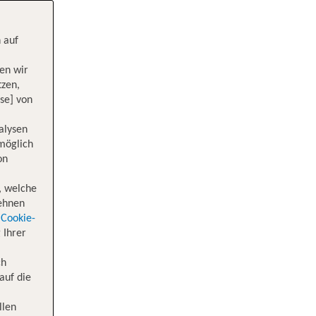
 auf
en wir
tzen,
se] von
alysen
 möglich
on
, welche
lehnen
Cookie-
 Ihrer
ch
auf die
llen