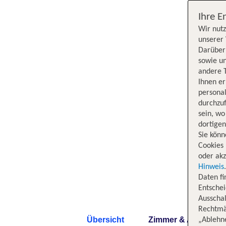
Ihre E
Wir nutz
unserer 
Darüber 
sowie un
andere 
Ihnen e
persona
durchzuf
sein, w
dortige
Sie könn
Cookies 
oder akz
Hinweis
Daten f
Entschei
Ausschal
Rechtmäß
Übersicht
Zimmer & Angebote
„Ablehn