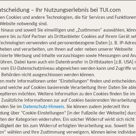
ntscheidung – Ihr Nutzungserlebnis bei TUI.com
en Cookies und andere Technologien, die für Services und Funktionen
Website notwendig sind.
hinaus und soweit Sie einwilligen und „Zustimmen“ auswählen, könn
sere bis zu fünf Partner als Drittanbieter Cookies auf Ihrem Gerät se
Technologien verwenden und personenbezogene Daten [z. B. IP-Adres
rheben und verarbeiten, um Ihnen auf oder neben unserer Webseite
lisierte Werbung und Inhalte vorzuschlagen sowie Messungen und An
ühren. Dabei kann auch ein Datentransfer in Drittstaaten [z.B. USA]
o vom EU-Datenschutzniveau abgewichen werden kann und Zugriffe v
n Behörden nicht ausgeschlossen werden können.
en mehr Informationen unter "Einstellungen" finden und entscheiden
und welche auf Cookies basierende Verarbeitung Ihrer Daten Sie ab
eptieren möchten. Weitere Information zu den Cookies finden Sie im
. Zusätzliche Informationen zur auf Cookies basierenden Verarbeitung
inden Sie im
Datenschutz-Hinweis
. Sie können zudem jederzeit Ihre
dung über "Cookie-Einstellungen" [in der Fußzeile der Webseite] dur
ten der Kategorien widerrufen. Ein solcher Widerruf wirkt sich nicht 
igkeit der bis zum Widerruf erfolgten Verarbeitung aus. Soweit Sie
Hotelinformationen
Lage
Bewertungen
en“ wählen und Ihre Zustimmung verweigern, können keine individue