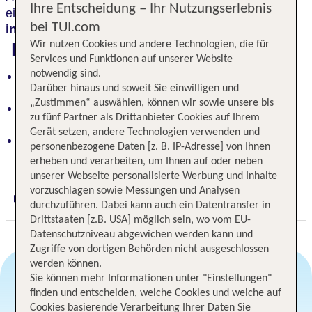
Ihre Entscheidung – Ihr Nutzungserlebnis
einer idyllischen weitläufigen Anlage eine
Oase des
bei TUI.com
informellen Luxus
geschaffen.
Wir nutzen Cookies und andere Technologien, die für
Highlights
Services und Funktionen auf unserer Website
notwendig sind.
Luxusresort auf privater Laguneninsel: Idylle und
Darüber hinaus und soweit Sie einwilligen und
Exklusivität vereint
„Zustimmen“ auswählen, können wir sowie unsere bis
Oase des informellen Luxus in weitläufiger
zu fünf Partner als Drittanbieter Cookies auf Ihrem
Parkanlage mit Olivenhainen
Gerät setzen, andere Technologien verwenden und
Bootsfahrt zur Magie Venedigs: Historisches
personenbezogene Daten [z. B. IP-Adresse] von Ihnen
Zentrum nur Minuten entfernt
erheben und verarbeiten, um Ihnen auf oder neben
unserer Webseite personalisierte Werbung und Inhalte
vorzuschlagen sowie Messungen und Analysen
Digitaler und telefonischer 24/7 TUI Service
durchzuführen. Dabei kann auch ein Datentransfer in
Drittstaaten [z.B. USA] möglich sein, wo vom EU-
Datenschutzniveau abgewichen werden kann und
Zugriffe von dortigen Behörden nicht ausgeschlossen
werden können.
Sie können mehr Informationen unter "Einstellungen"
finden und entscheiden, welche Cookies und welche auf
Angebotsauswahl
Cookies basierende Verarbeitung Ihrer Daten Sie