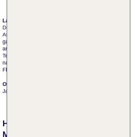
Lage & Umgebung
Das Hotel befindet sich im Herzen der 'Pink City in
Ashram Marg und in der Nähe von Geschäften,
gastronomischen Einrichtungen, Unterhaltung und
anderen lokalen Attraktionen, darunter der Birla
Tempel und Jal Mahal. Der nächste Bahnhof kann
nach rund 11 m vom Hotel aus erreicht werden, der
Flughafen Jaipur liegt ca. 6 km entfernt.
Ort
Jaipur
Hotelbewertungen Jaipur
Marriott