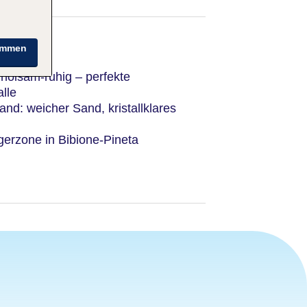
immen
erholsam-ruhig – perfekte
lle
and: weicher Sand, kristallklares
gerzone in Bibione-Pineta