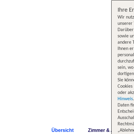
Ihre E
Wir nutz
unserer 
Darüber 
sowie un
andere 
Ihnen e
persona
durchzuf
sein, w
dortige
Sie könn
Cookies 
oder akz
Hinweis
Daten f
Entschei
Ausschal
Rechtmäß
Übersicht
Zimmer & Angebote
„Ablehn