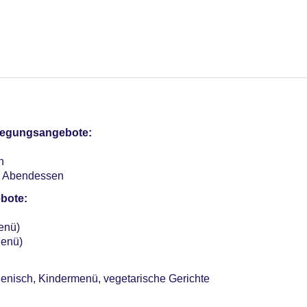
, Outdoor, auf der Dachterrasse, Liegen: ohne Gebühr, Sonnen
otel (Anlage): ohne Gebühr
sterCard, EC Karte/Maestro
pflegungsangebote:
 pro Tag ca. 12 EUR, Anfrage & Reservierung notwendig, Gewich
n
Verfügbarkeit), unbewacht: ohne Gebühr
n, Abendessen
bote:
enü)
enü)
alienisch, Kindermenü, vegetarische Gerichte