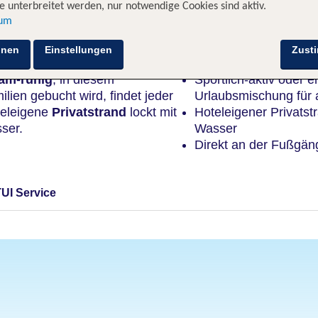
 unterbreitet werden, nur notwendige Cookies sind aktiv.
sum
Highlights
hnen
Einstellungen
Zust
sam-ruhig
, in diesem
Sportlich-aktiv oder 
lien gebucht wird, findet jeder
Urlaubsmischung für a
teleigene
Privatstrand
lockt mit
Hoteleigener Privatstr
ser.
Wasser
Direkt an der Fußgän
TUI Service