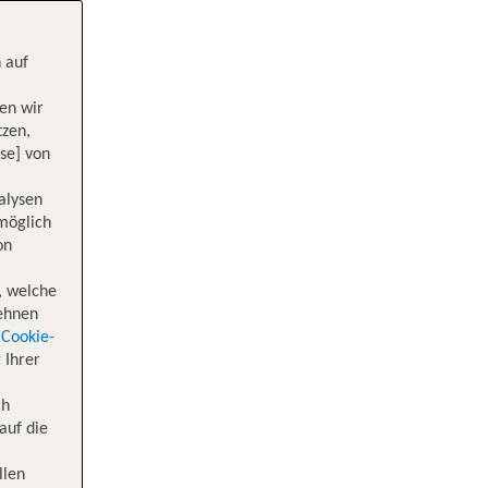
 auf
en wir
tzen,
se] von
alysen
 möglich
on
, welche
lehnen
Cookie-
 Ihrer
ch
auf die
llen