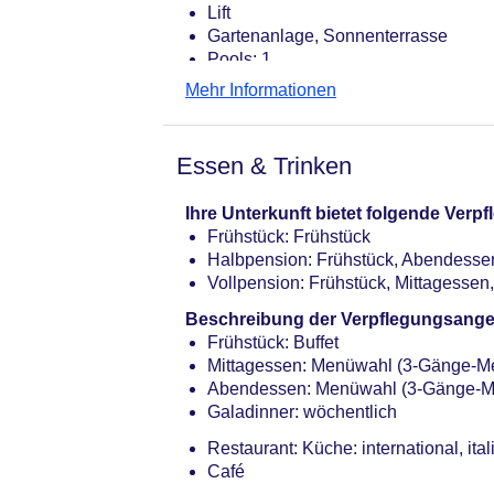
Lift
Gartenanlage, Sonnenterrasse
Pools: 1
Pool: Mai - September, ohne Gebühr
Mehr Informationen
Whirlpool: ohne Gebühr
Badetücher: ohne Gebühr
Internet: WLAN/WiFi, im gesamten H
Essen & Trinken
Internetterminal: gegen Gebühr
Zahlungsarten: TUI Card / VISA, Ma
Ihre Unterkunft bietet folgende Ver
Haustier: Hund erlaubt: Barzahlung,
Frühstück: Frühstück
Katze erlaubt: pro Tag ca. 10 EUR
Halbpension: Frühstück, Abendesse
Parkmöglichkeiten: Parkplatz (nach 
Vollpension: Frühstück, Mittagesse
Zimmer: 62
Landeskategorie: 4 Sterne
Beschreibung der Verpflegungsange
Frühstück: Buffet
Mittagessen: Menüwahl (3-Gänge-M
Abendessen: Menüwahl (3-Gänge-M
Galadinner: wöchentlich
Restaurant: Küche: international, it
Café