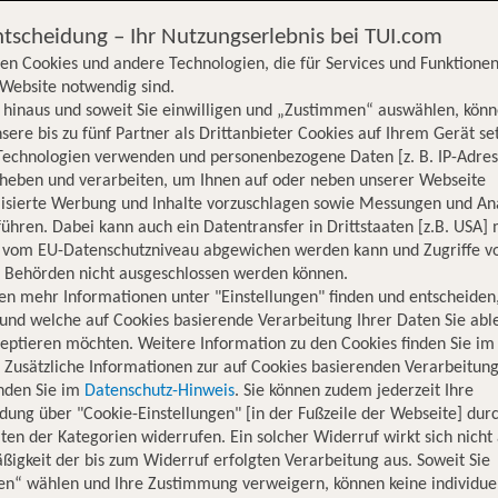
ntscheidung – Ihr Nutzungserlebnis bei TUI.com
en Cookies und andere Technologien, die für Services und Funktionen
Website notwendig sind.
hinaus und soweit Sie einwilligen und „Zustimmen“ auswählen, könn
sere bis zu fünf Partner als Drittanbieter Cookies auf Ihrem Gerät se
Technologien verwenden und personenbezogene Daten [z. B. IP-Adres
rheben und verarbeiten, um Ihnen auf oder neben unserer Webseite
lisierte Werbung und Inhalte vorzuschlagen sowie Messungen und An
ühren. Dabei kann auch ein Datentransfer in Drittstaaten [z.B. USA]
o vom EU-Datenschutzniveau abgewichen werden kann und Zugriffe v
n Behörden nicht ausgeschlossen werden können.
en mehr Informationen unter "Einstellungen" finden und entscheiden
und welche auf Cookies basierende Verarbeitung Ihrer Daten Sie ab
eptieren möchten. Weitere Information zu den Cookies finden Sie im
. Zusätzliche Informationen zur auf Cookies basierenden Verarbeitung
inden Sie im
Datenschutz-Hinweis
. Sie können zudem jederzeit Ihre
dung über "Cookie-Einstellungen" [in der Fußzeile der Webseite] dur
ten der Kategorien widerrufen. Ein solcher Widerruf wirkt sich nicht 
igkeit der bis zum Widerruf erfolgten Verarbeitung aus. Soweit Sie
Hotelinformationen
Lage
Bewertungen
en“ wählen und Ihre Zustimmung verweigern, können keine individue