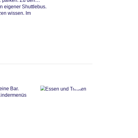
z parken. Zu den
n eigener Shuttlebus.
zen wissen. Im
eine Bar.
 Kindermenüs