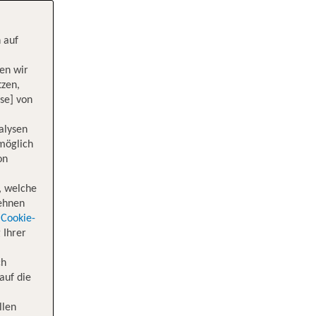
 auf
en wir
tzen,
se] von
alysen
 möglich
on
, welche
lehnen
Cookie-
 Ihrer
ch
auf die
llen