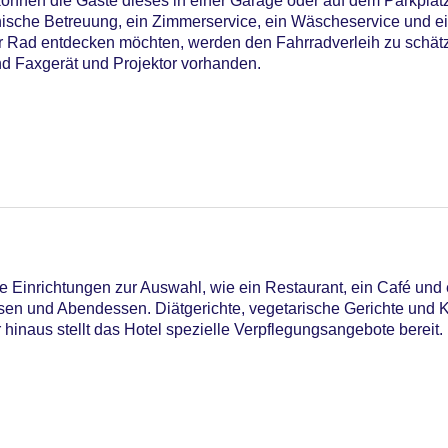
können die Gäste dieses in einer Garage oder auf dem Parkplat
sche Betreuung, ein Zimmerservice, ein Wäscheservice und ei
r Rad entdecken möchten, werden den Fahrradverleih zu schät
nd Faxgerät und Projektor vorhanden.
 Einrichtungen zur Auswahl, wie ein Restaurant, ein Café und 
sen und Abendessen. Diätgerichte, vegetarische Gerichte und
hinaus stellt das Hotel spezielle Verpflegungsangebote bereit.
iners Club, Mastercard, Visa