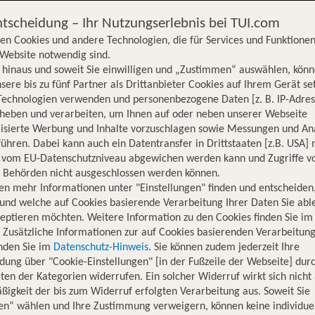
ntscheidung – Ihr Nutzungserlebnis bei TUI.com
en Cookies und andere Technologien, die für Services und Funktionen
Website notwendig sind.
hinaus und soweit Sie einwilligen und „Zustimmen“ auswählen, könn
sere bis zu fünf Partner als Drittanbieter Cookies auf Ihrem Gerät se
Technologien verwenden und personenbezogene Daten [z. B. IP-Adres
rheben und verarbeiten, um Ihnen auf oder neben unserer Webseite
lisierte Werbung und Inhalte vorzuschlagen sowie Messungen und An
ühren. Dabei kann auch ein Datentransfer in Drittstaaten [z.B. USA]
o vom EU-Datenschutzniveau abgewichen werden kann und Zugriffe v
n Behörden nicht ausgeschlossen werden können.
en mehr Informationen unter "Einstellungen" finden und entscheiden
und welche auf Cookies basierende Verarbeitung Ihrer Daten Sie ab
eptieren möchten. Weitere Information zu den Cookies finden Sie im
. Zusätzliche Informationen zur auf Cookies basierenden Verarbeitung
inden Sie im
Datenschutz-Hinweis
. Sie können zudem jederzeit Ihre
dung über "Cookie-Einstellungen" [in der Fußzeile der Webseite] dur
ten der Kategorien widerrufen. Ein solcher Widerruf wirkt sich nicht 
igkeit der bis zum Widerruf erfolgten Verarbeitung aus. Soweit Sie
Hotelinformationen
Lage
Bewertungen
en“ wählen und Ihre Zustimmung verweigern, können keine individue