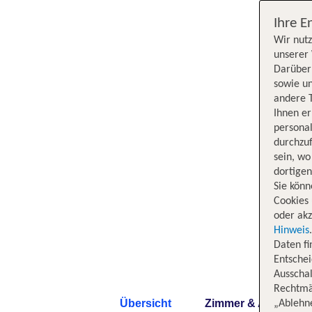
Ihre E
Wir nutz
unserer 
Darüber 
sowie un
andere 
Ihnen e
persona
durchzuf
sein, w
dortige
Sie könn
Cookies 
oder akz
Hinweis
Daten f
Entschei
Ausschal
Rechtmäß
Übersicht
Zimmer & Angebote
„Ablehn