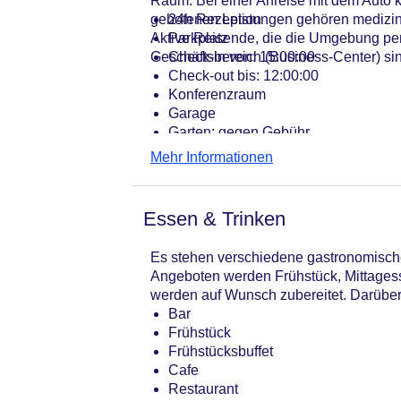
Raum. Bei einer Anreise mit dem Auto 
gebotenen Leistungen gehören medizini
24h Rezeption
Aktive Reisende, die die Umgebung pe
Parkplatz
Geschäftsbereich (Business-Center) si
Check-in von: 15:00:00
Check-out bis: 12:00:00
Konferenzraum
Garage
Garten: gegen Gebühr
Hoteleröffnung: 1987
Mehr Informationen
Hotelsafe
WLAN/WiFi im Hotel
Lift
Essen & Trinken
Anzahl der Konferenzräume: 1
Anzahl der Aufzüge: 1
Es stehen verschiedene gastronomische
Haustiere auf Anfrage: ohne Gebühr
Angeboten werden Frühstück, Mittages
Zimmerservice
werden auf Wunsch zubereitet. Darüber 
Sonnenterrasse: ohne Gebühr
Bar
Gesamtanzahl der Stockwerke: 6
Frühstück
Gesamtanzahl der Zimmer: 270
Frühstücksbuffet
Zahlungsarten: American Express, D
Cafe
Landeskategorie: 4 Sterne
Restaurant